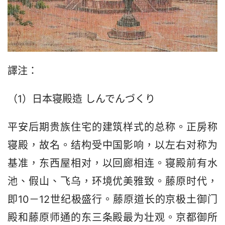
譯注：
（1）日本寝殿造 しんでんづくり
平安后期贵族住宅的建筑样式的总称。正房称
寝殿，故名。结构受中国影响，以左右对称为
基准，东西屋相对，以回廊相连。寝殿前有水
池、假山、飞乌，环境优美雅致。藤原时代，
即10－12世纪极盛行。藤原道长的京极土御门
殿和藤原师通的东三条殿最为壮观。京都御所