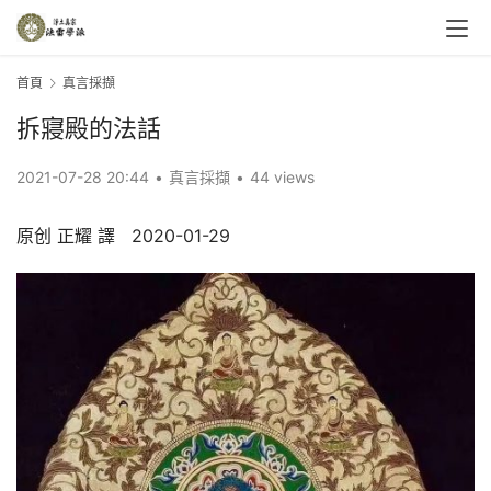
首頁
真言採擷
拆寢殿的法話
2021-07-28 20:44
•
真言採擷
•
44 views
原创 正耀 譯   2020-01-29