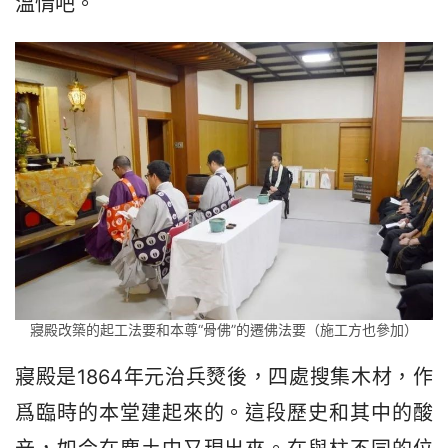
溫情吧。
寢殿改築的起工法要和本尊“骨佛”的遷佛法要（施工方也參加）
寢殿是1864年元治兵燹後，四處搜集木材，作
爲臨時的本堂建起來的。這段歷史和其中的酸