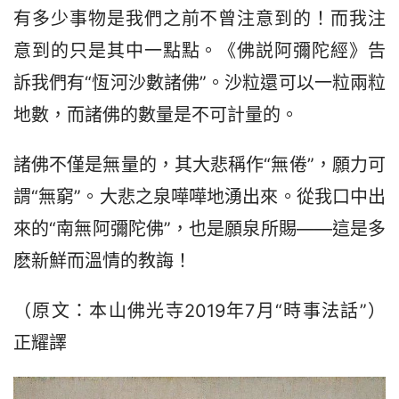
有多少事物是我們之前不曾注意到的！而我注
意到的只是其中一點點。《佛説阿彌陀經》告
訴我們有“恆河沙數諸佛”。沙粒還可以一粒兩粒
地數，而諸佛的數量是不可計量的。
諸佛不僅是無量的，其大悲稱作“無倦”，願力可
謂“無窮”。大悲之泉嘩嘩地湧出來。從我口中出
來的“南無阿彌陀佛”，也是願泉所賜——這是多
麽新鮮而溫情的教誨！
（原文：本山佛光寺2019年7月“時事法話”）  
正耀譯