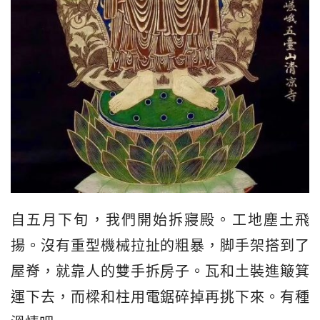
自五月下旬，我們開始拆寢殿。工地塵土飛
揚。沒有重型機械拉扯的粗暴，脚手架搭到了
屋脊，就靠人的雙手拆房子。瓦和土裝進簸箕
運下去，而樑和柱用電鋸碎掉再挑下來。有種