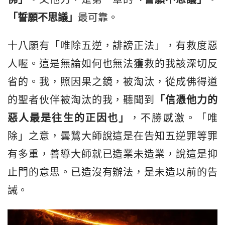
「誓願不思議」
最可靠。
十八願有「唯除五逆，誹謗正法」，有救度惡
人喔。這是無論如何也無法獲救的我該深切反
省的。我，照因果之鏡，被淘汰，從成佛得道
的聖者伙伴被淘汰的我，聽聞到
「信憑他力的
惡人
最
是往生的正因也」
，不勝感激。「唯
除」之意，曇鷥大師說這是在告知五逆罪等罪
有多重，善導大師就已造業未造業，說這是抑
止門的意思。已造沒有辦法，是未造以前的告
誡。