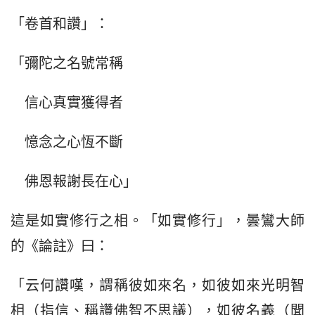
「卷首和讚」：
「彌陀之名號常稱
　信心真實獲得者
　憶念之心恆不斷
　佛恩報謝長在心」
這是如實修行之相。「如實修行」，曇鸞大師
的《論註》曰：
「云何讚嘆，謂稱彼如來名，如彼如來光明智
相（指信、稱讚佛智不思議），如彼名義（聞