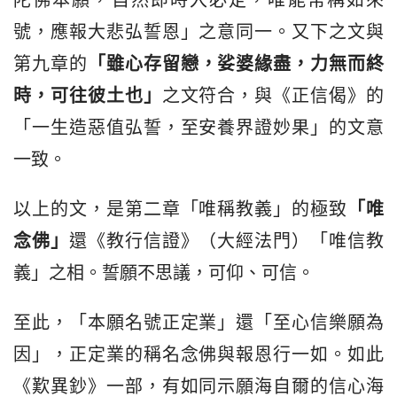
陀佛本願，自然即時入必定，唯能常稱如來
號，應報大悲弘誓恩」之意同一。又下之文與
第九章的
「雖
心存留戀
，娑婆緣盡，力無而終
時，可往彼土也」
之文符合，與《正信偈》的
「一生造惡值弘誓，至安養界證妙果」的文意
一致。
以上的文，是第二章「唯稱教義」的極致
「唯
念佛」
還《教行信證》（大經法門）「唯信教
義」之相。誓願不思議，可仰、可信。
至此，「本願名號正定業」還「至心信樂願為
因」，正定業的稱名念佛與報恩行一如。如此
《歎異鈔》一部，有如同示願海自爾的信心海