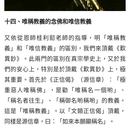
十四、
唯稱教義的念佛和唯信教義
又依從恩師桂利劎老師的指導，明「唯稱教
義」和「唯信教義」的區別，我們來頂戴《歎
異鈔》。此兩門的區別在真宗學史上，又於我
們的安心上，特別是於頂戴《歎異鈔》上，極
其重要。首先於《正信偈》（源信章）：「極
重惡人唯稱佛」，是勸「唯稱名一個喲」、
「稱名者往生」、「稱御名喲稱喲」的教義。
這是「唯稱教義」。以「文類正信偈」頂戴，
同樣是源信章，曰：「如來本願顯稱名」。