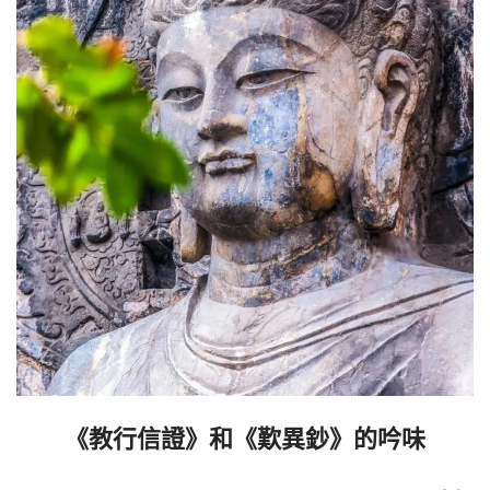
《教行信證》和《歎異鈔》的吟味