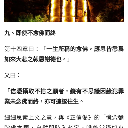
九、即使不念佛而終
第十四章曰：「
一生所
稱
的念佛，
應
思皆悉
爲
如來大悲之報恩謝德也
。」
又曰：
「
信憑攝取不捨之願者，縱
有
不思議
因緣
犯罪
業
未
念佛而終，亦可速遂往生。
」
細細思索上文之意，與《正信偈》的「憶念彌