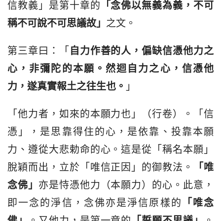
信教義」是第十章的
「念佛以無義為義，不可
稱不可說不可思議故」
之文。
第三章曰：「
自力作善的人，偏缺信憑他力之
心
，非彌陀的本願。然迴自力之
心
，信憑他
力，遂真實報土之往生也。
」
「他力者，如來的本願力也」（行卷）。「信
憑」，是思靠得住的心，是依靠、投靠本願
力、遵從大悲勅命的心。這是從「稱名本願」
脫穎而出，立於「唯信正因」的御教法。
「唯
念佛」
亦是恃憑他力（本願力）的心。此意，
即一念的淨信，念佛亦是淨信原樣的
「唯念
佛」
。又他力，是第一章的
「誓願不思議」
。