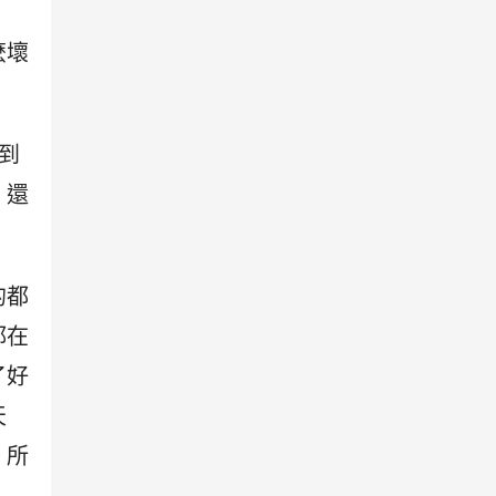
麽壞
到
，還
的都
都在
了好
天
，所