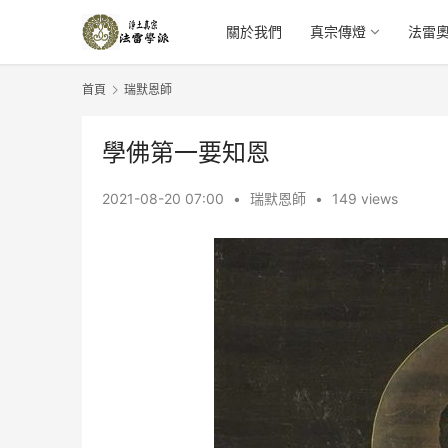
關於我們
真宗傳燈
法雷
首頁
瑞默恩師
學佛第一要知恩
2021-08-20 07:00
•
瑞默恩師
•
149 views