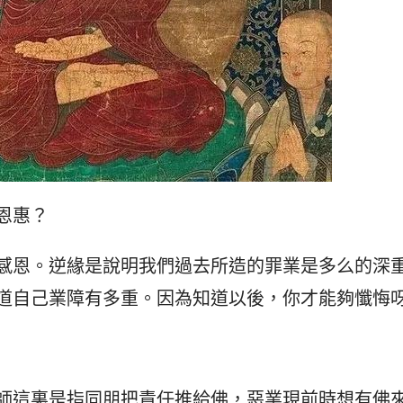
恩惠？
感恩。逆緣是說明我們過去所造的罪業是多么的深
道自己業障有多重。因為知道以後，你才能夠懺悔
）
師這裏是指同朋把責任推給佛，惡業現前時想有佛