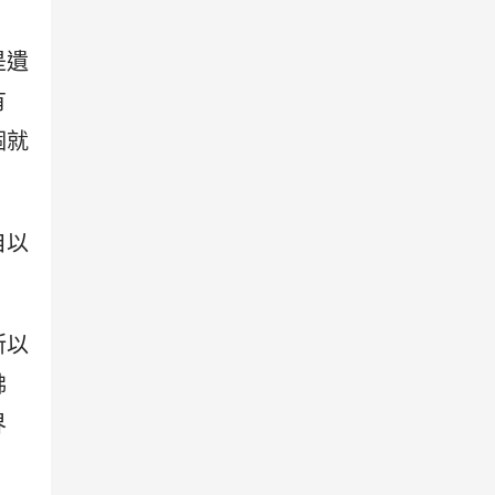
是遺
有
個就
自以
所以
佛
界