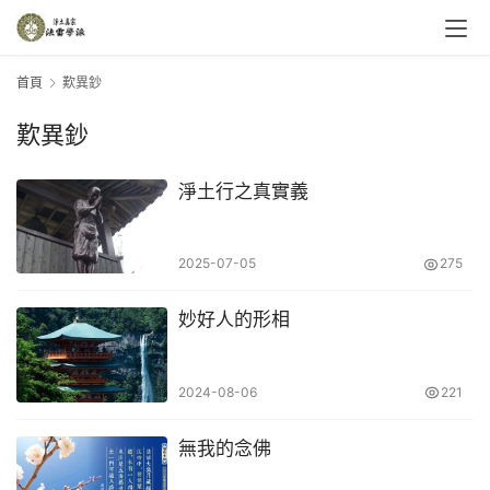
首頁
歎異鈔
歎異鈔
淨土行之真實義
2025-07-05
275
妙好人的形相
2024-08-06
221
無我的念佛