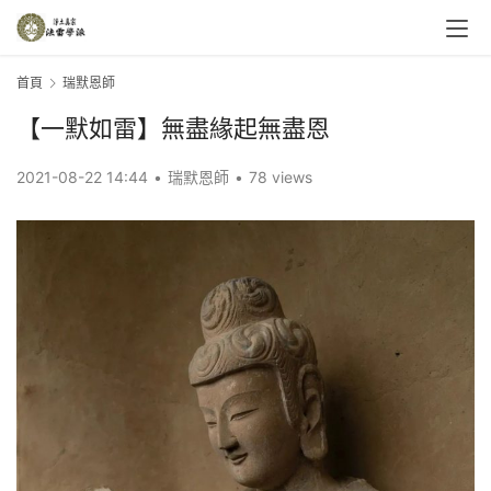
首頁
瑞默恩師
【一默如雷】無盡緣起無盡恩
2021-08-22 14:44
•
瑞默恩師
•
78 views