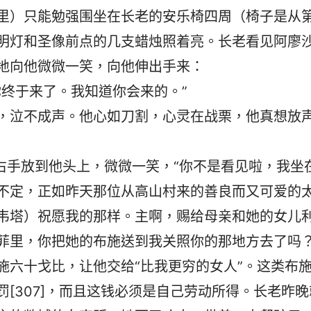
里）只能勉强围坐在长老的安乐椅四周（椅子是从
明灯和圣像前点的几支蜡烛照着亮。长老看见阿廖
地向他微微一笑，向他伸出手来：
你终于来了。我知道你会来的。”
，泣不成声。他心如刀割，心灵在战栗，他真想放
右手放到他头上，微微一笑，“你不是看见啦，我坐
不定，正如昨天那位从高山村来的善良而又可爱的
韦塔）祝愿我的那样。主啊，赐给母亲和她的女儿
菲里，你把她的布施送到我关照你的那地方去了吗？
施六十戈比，让他交给“比我更穷的女人”。这类布
[307]，而且这钱必须是自己劳动所得。长老昨晚