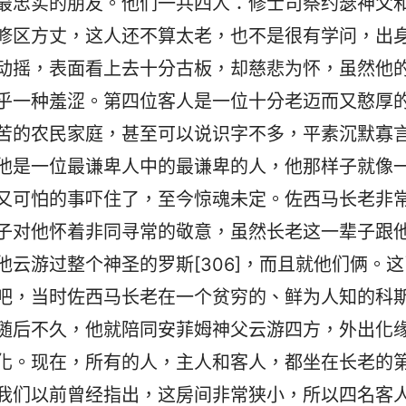
最忠实的朋友。他们一共四人：修士司祭约瑟神父
修区方丈，这人还不算太老，也不是很有学问，出
动摇，表面看上去十分古板，却慈悲为怀，虽然他
乎一种羞涩。第四位客人是一位十分老迈而又憨厚
苦的农民家庭，甚至可以说识字不多，平素沉默寡
他是一位最谦卑人中的最谦卑的人，他那样子就像
又可怕的事吓住了，至今惊魂未定。佐西马长老非
子对他怀着非同寻常的敬意，虽然长老这一辈子跟
云游过整个神圣的罗斯[306]，而且就他们俩。这
吧，当时佐西马长老在一个贫穷的、鲜为人知的科
随后不久，他就陪同安菲姆神父云游四方，外出化
化。现在，所有的人，主人和客人，都坐在长老的
我们以前曾经指出，这房间非常狭小，所以四名客