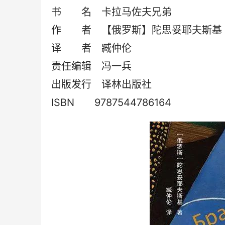
书  名　卡拉马佐夫兄弟
作  者　【俄罗斯】陀思妥耶夫斯基
译  者　臧仲伦
责任编辑　冯一兵
出版发行　译林出版社
ISBN　　9787544786164