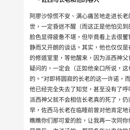
一、佐西马长老和他的客人
阿廖沙惊慌不安、满心痛苦地走进长老
世，一定昏迷不醒（而这正是他怕见到
脸色显得疲惫不堪，但毕竟看上去很矍
静而又开朗的谈话。其实，他也仅仅是
的修道室里，等他醒来，因为派西神父
疑问的，一定会（正如他亲口所说，这
的。”对即将圆寂的长老的这一许诺，
他已经完全失去了知觉，甚至没有了呼
派西神父就不会相信长老真的死了，仍
早，佐西马长老在临睡前曾对他肯定地
瞧瞧你们那可爱的脸，让我再一次同你