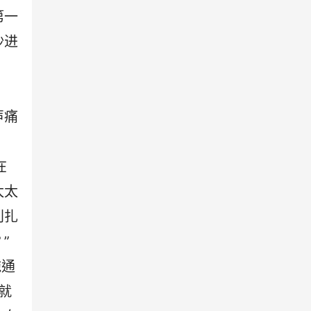
第一
沙进
声痛
在
太太
利扎
”
施通
就