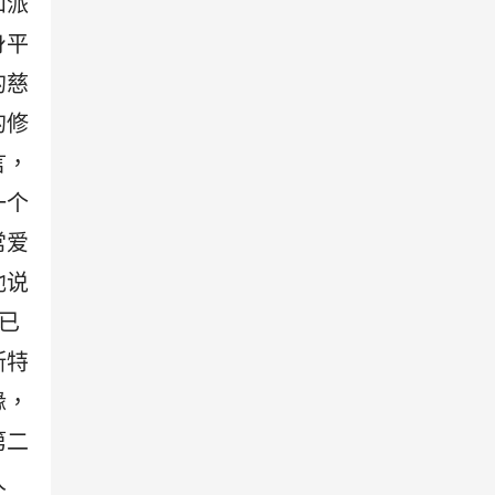
和派
身平
的慈
的修
言，
一个
常爱
他说
已
斯特
缘，
第二
人