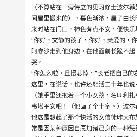
（不算站在一旁侍立的见习修士波尔菲
间屋里搬来的），暮色渐浓，屋子由长
来时站在门口，神色有点不安，便快乐
“你好，文静的孩子，你好，亲爱的，
阿廖沙走到他身边，在他面前长跪不起
哭。
“你怎么啦，且慢悲悼，”长老把自己的
这里，在说话，也许还能活二十年也说
（她手里还抱着一个小女孩，名叫利扎
韦塔平安吧！（他画了个十字。）波尔
他这是想起了那个快活的女信徒昨天布
常是因某种原因自愿加诸己身的一种惩罚