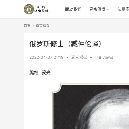
關於我們
真宗傳燈
法雷
首頁
真言採擷
俄罗斯修士（臧仲伦译）
2022-04-07 21:19
•
真言採擷
•
118 views
編校  蒙光