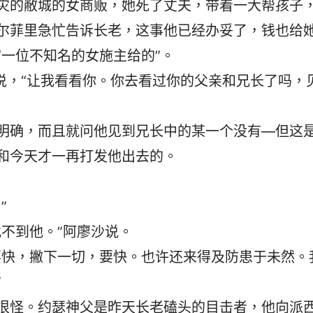
灾的敝城的女商贩，她死了丈夫，带着一大帮孩子
尔菲里急忙告诉长老，这事他已经办妥了，钱也给
“一位不知名的女施主给的”。
说，“让我看看你。你去看过你的父亲和兄长了吗，
明确，而且就问他见到兄长中的某一个没有—但这
和今天才一再打发他出去的。
”
不到他。”阿廖沙说。
要快，撇下一切，要快。也许还来得及防患于未然。
”
很怪。约瑟神父是昨天长老磕头的目击者，他向派