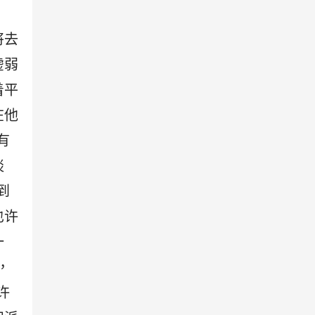
将去
虚弱
着平
在他
有
谈
到
也许
一
，
许