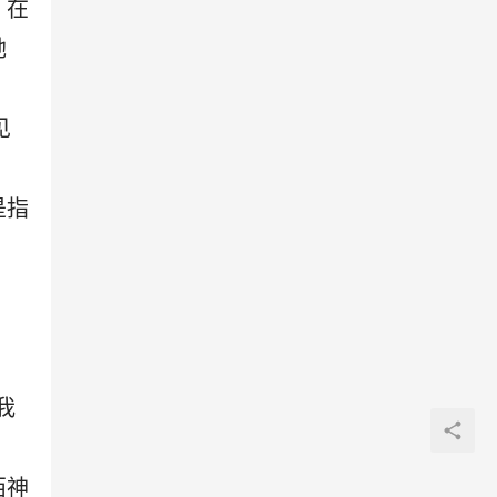
，在
她
见
是指
我
西神