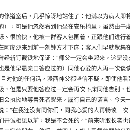
的修道室后，几乎惊讶地站住了：他满以为病人即
的），可是他忽然看到他坐在安乐椅里，虽然由于
铄、很愉快，他被一群客人包围着，正跟他们进行
在阿廖沙来到前一刻钟方才下床；客人们早就聚集
曾经斩钉截铁地保证：“师父一定会坐起来，这是没
也是他早晨亲口答应过的）同他心爱的人再一次谈
而且对他的任何话，派西神父都坚信不疑，即使他看
吸，但是只要他答应过一定会再次下床同他告别，
旧会执拗地等着死者醒来，履行自己的诺言。今天
说：“在我还没有同你们，同我心爱的人再畅谈一次
们开诚相见以前，我是不会死的。”前来听取长老也