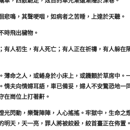
轎車，四散馳走，炫目的車光漸遠漸隱於深巷。
徊悲鳴，其聲哽咽，如病者之苦睡，上達於天聽。
不時飛出穢物。
；有人初生，有人死亡；有人正在祈禱，有人躲在
。薄命之人，或蜷身於小床上，或饑顫於草席中。
。情夫向情婦耳語，車已備妥，婦人不安驚恐地一
守在崗位上打著鼾。
燈光閃動，樂聲陣陣，人心搖搖。牢獄中，生命之
的明天，天一亮，罪人將被絞殺，絞首臺正在佈置