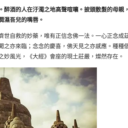
。醉酒的人在汙濁之地高聲喧嚷。披頭散髮的母親
潤濕吾兒的嘴唇。
濟世自救的妙藥，唯有正信念佛一法。一心正念成
聞之亦來臨；念念的慶喜，佛天見之亦感應。種種
之妙風光，《大經》會座的現土莊嚴，燦然存在。