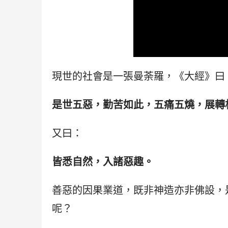
現世的社會是一張曼荼羅，《大經》曰
是世五惡，勤苦如此，五痛五燒，展轉
又曰：
皆悉自然，入諸惡趣。
善惡的因果業道，既非神造亦非佛設，
呢？