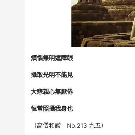
煩惱無明遮障眼
攝取光明不能見
大悲親心無厭倦
恒常照攝我身也
（高僧和讚　No.213·九五）