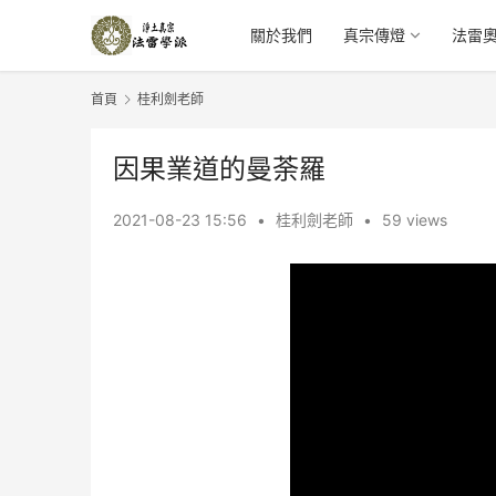
關於我們
真宗傳燈
法雷
首頁
桂利劍老師
因果業道的曼荼羅
2021-08-23 15:56
•
桂利劍老師
•
59 views