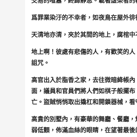
交易的喧囂，終歸靜息。載著虛榮者的
爲罪業染汙的不幸者，如夜鳥在屋外徘
天清地亦清，夾於其間的地上，腐棺中
地上啊！彼處有悲傷的人，有歡笑的人
詛咒。
高官出入於脂香之家，去往微暗絳帳內
面，議員和官員們將人們如棋子般擺布
亡。盜賊悄悄取出撬杠和開鎖器械，看
高貴的別墅內，有豪華的舞廳、餐廳，
弱低顫，佈滿血絲的眼睛，在望著最後