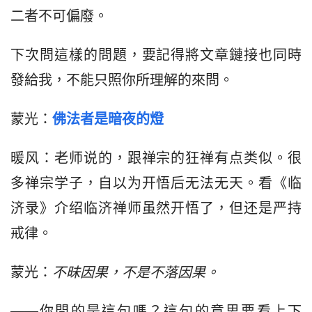
二者不可偏廢。
下次問這樣的問題，要記得將文章鏈接也同時
發給我，不能只照你所理解的來問。
蒙光：
佛法者是暗夜的燈
暖风：老师说的，跟禅宗的狂禅有点类似。很
多禅宗学子，自以为开悟后无法无天。看《临
济录》介绍临济禅师虽然开悟了，但还是严持
戒律。
蒙光：
不昧因果，不是不落因果。
——你問的是這句嗎？這句的意思要看上下