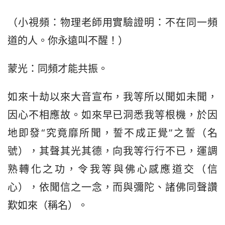
（小視頻：物理老師用實驗證明：不在同一頻
道的人。你永遠叫不醒！）
蒙光：同頻才能共振。
如來十劫以來大音宣布，我等所以聞如未聞，
因心不相應故。如來早已洞悉我等根機，於因
地即發“究竟靡所聞，誓不成正覺”之誓（名
號），其聲其光其德，向我等行行不已，運調
熟轉化之功，令我等與佛心感應道交（信
心），依聞信之一念，而與彌陀、諸佛同聲讚
歎如來（稱名）。