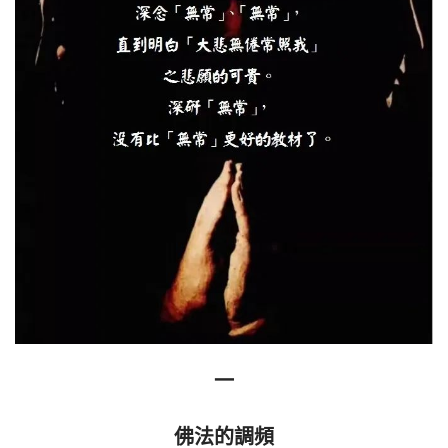
一
佛法的調頻