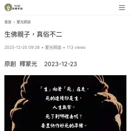
首頁
蒙光師說
生佛親子，真俗不二
2023-12-25 09:28
•
蒙光師說
•
113 views
原創  釋蒙光    2023-12-23