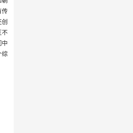
和朝
有传
还创
互不
们中
个综