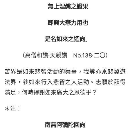
　無上涅槃之證果
　即興大悲力用也
　是
名如來之
迴向
」
（高僧和讚·天親讚　No.138·二〇）
苦界是如來悲智活動的舞臺，我等亦乘悲翼遊
法界，參如來行入悲智之大活動。志願於茲得
滿足，何時得謝如來廣大之恩德乎？
＊注：
南無阿彌陀回向