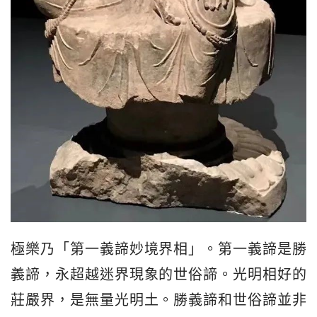
極樂乃「第一義諦妙境界相」。第一義諦是勝
義諦，永超越迷界現象的世俗諦。光明相好的
莊嚴界，是無量光明土。勝義諦和世俗諦並非