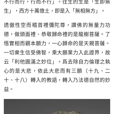
不行而行，行而不行」。往生的生是「生即無
生」，西方十萬億土，即是入「無相無方」。
透徹性空而稽首禮彌陀尊，讚佛的無量力功
德，做頭面禮、恭敬歸命禮的是龍樹菩薩。了
悟實相而觀本願力，一心歸命的是天親菩薩。
一切衆生信受佛智，乘大願業力入此證界，故
云「利他圓滿之妙位」。爲去除自力倫理之執
心的是大悲，依此大悲而有三願（十九、二
十、十八）轉入的教語，轉入乃法德自然的妙
益。