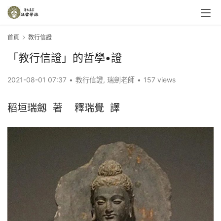
首頁
教行信證
「教行信證」的哲學•證
2021-08-01 07:37
•
教行信證
,
瑞劍老師
•
157 views
稻垣瑞劔  著    釋瑞覺  譯