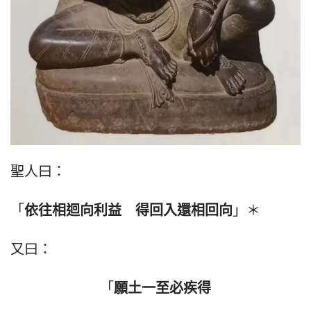
聖人曰：
「
依往相迴向利益　得回入還相回向
」＊
又曰：
「
願土一至必疾得