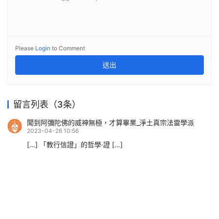
Please
Login
to Comment
送出
留言列表（3条）
聞到阿彌陀佛的威神無極，才算畢業_淨土真宗法雷學派
2023-04-26 10:56
[…] 「教行信證」的哲學·證 […]
邊疑邊念佛也能往生？——流毒甚廣的誤譯_淨土真宗法雷學
派
2023-07-25 11:28
[…] 「教行信證」的哲學·證 […]