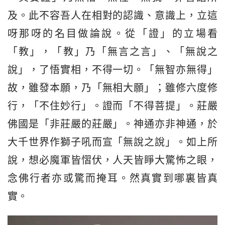
及。此不容吾人在相對的認識、意識上，立這
呀那呀的名目做論說。從「證」的立場看
「教」，「教」乃「無言之言」、「無說之
說」，了悟實相，不得一切。「無智亦無得」
故，雖發本願，乃「無相大願」；雖修六度修
行，「不住妙行」。證而「不得菩提」。莊嚴
佛國是「非莊嚴的莊嚴」。神通亦非神通，於
大千世界作獅子吼而宣「無說之說」。如上所
說，想必魔軍皆慴伏，人天皆睜大驚怖之眼，
念佛行者亦或驚而掩耳。然真實到哪裏皆真
實。