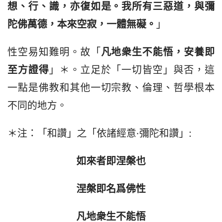
想、行、識，亦復如是。我所有三惡道，與彌
陀佛萬德，本來空寂，一體無礙。
」
性空易知難明。故「
凡地衆生不能悟，安養即
至方證得
」＊。立足於「一切皆空」與否，這
一點是佛教和其他一切宗教、倫理、哲學根本
不同的地方。
＊注：「和讚」之「依諸經意·彌陀和讚」:
如來者即涅槃也
涅槃即名爲佛性
凡地衆生不能悟