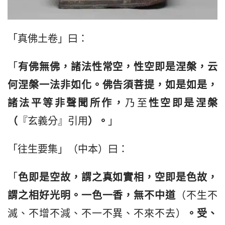
「真佛土卷」曰：
「
有佛無佛，諸法性常空，性空即是涅槃，云
何涅槃一法非如化。佛告須菩提，如是如是，
諸法平等非聲聞所作，
乃至
性空即是涅槃
（
『玄義分』引用
）。
」
「往生要集」（中本）曰：
「
色即是空故，謂之真如實相，空即是色故，
謂之相好光明。一色一香，無不中道
（不生不
滅、不增不減、不一不異、不來不去）
。受、