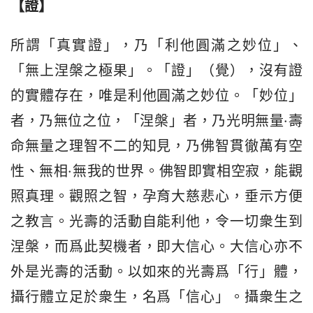
【證】　
所謂「真實證」，乃「利他圓滿之妙位」、
「無上涅槃之極果」。「證」（覺），沒有證
的實體存在，唯是利他圓滿之妙位。「妙位」
者，乃無位之位，「涅槃」者，乃光明無量·壽
命無量之理智不二的知見，乃佛智貫徹萬有空
性、無相·無我的世界。佛智即實相空寂，能觀
照真理。觀照之智，孕育大慈悲心，垂示方便
之教言。光壽的活動自能利他，令一切衆生到
涅槃，而爲此契機者，即大信心。大信心亦不
外是光壽的活動。以如來的光壽爲「行」體，
攝行體立足於衆生，名爲「信心」。攝衆生之