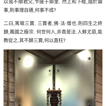
以或不順君父,乍違于鄰里. 然上和下睦,諧於論
事,則事理自通,何事不成?
二曰,篤敬三寶. 三寶者,佛·法·僧也.則四生之終
歸,萬國之極宗. 何世何人,非貴是法.人鮮尤惡,能
教從之.其不歸三寶,何以直枉?