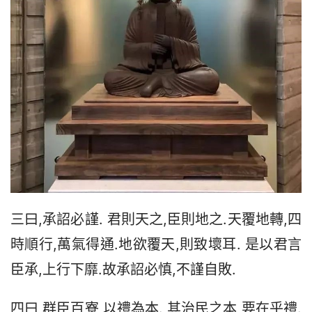
三曰,承詔必謹. 君則天之,臣則地之.天覆地轉,四
時順行,萬氣得通.地欲覆天,則致壞耳. 是以君言
臣承,上行下靡.故承詔必慎,不謹自敗.
四曰,群臣百寮,以禮為本. 其治民之本,要在乎禮.