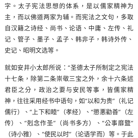
字。太子宪法思想的体系，是以儒家精神为
主，而以佛道两家为辅。而宪法之文句，多取
自汉籍之诗经、尚书、论语、中庸、左传、礼
记、管子、墨子、孟子、韩非子，韩诗外传、
史记、昭明文选等。
就如安井小太郎所说：“圣德太子所制定之宪法
十七条，除第二条崇敬三宝之外，余十六条述
君臣之分，政治之要与安民等事，皆儒家精
神，往往采用经书中语句，如“以和为贵”（礼记
儒行）、“上下和睦”（孝经）、“懲悪勸善”（左
传）、“剋念作圣”（尚书多方）、“公事靡盬”
（诗小雅）、“使民以时”（论语学而）等。于此