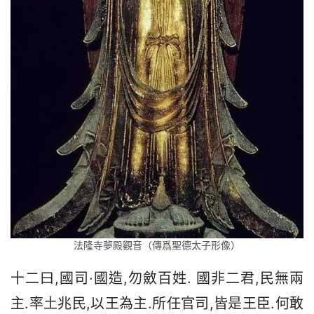
法隆寺夢殿觀音（傳爲聖德太子形像）
十二曰,國司·國造,勿斂百姓. 國非二君,民無兩
主.率土兆民,以王為主.所任官司,皆是王臣.何敢