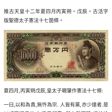
推古天皇十二年夏四月丙寅朔。戊辰。古活字
版聖德太子憲法十七箇條。
夏四月,丙寅朔戊辰,皇太子親肇作憲法十七條:
一曰,以和為貴,無忤為宗. 人皆有黨,亦少達者.是