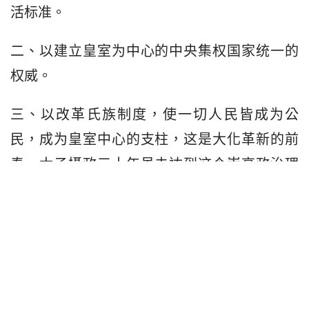
活标准。
二、以建立皇室为中心的中央集权国家统一的
权威。
三、以改革氏族制度，使一切人民皆成为公
民，成为皇室中心的支柱，这是大化革新的前
奏。太子攝政三十年虽未达到这个崇高政治理
想，但确實奠定日本千餘年国体传统的基础。 
本文為原創作品。轉載請勿改動並請註明出處：
https://www.horaicn.com/
讚！
(3)
Donate