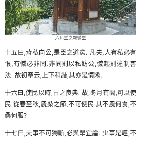
六角堂之親鸞堂
十五曰,背私向公,是臣之道矣. 凡夫,人有私必有
恨,有憾必非同.非同則以私妨公,憾起則違制害
法. 故初章云,上下和諧,其亦是情歟.
十六曰,使民以時,古之良典. 故,冬月有間,可以使
民.從春至秋,農桑之節,不可使民.其不農何食,不
桑何服?
十七曰,夫事不可獨斷,必與眾宜論. 少事是輕,不