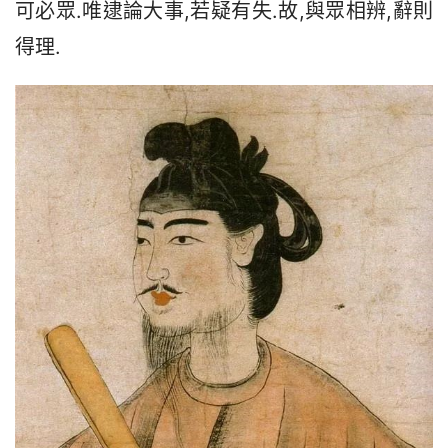
可必眾.唯逮論大事,若疑有失.故,與眾相辨,辭則
得理.  