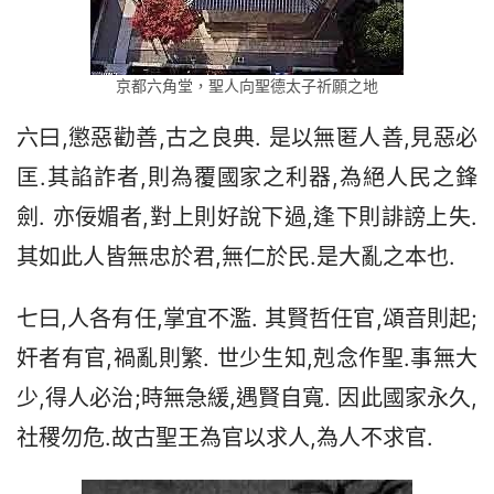
京都六角堂，聖人向聖德太子祈願之地
六曰,懲惡勸善,古之良典. 是以無匿人善,見惡必
匡.其諂詐者,則為覆國家之利器,為絕人民之鋒
劍. 亦佞媚者,對上則好說下過,逢下則誹謗上失. 
其如此人皆無忠於君,無仁於民.是大亂之本也.
七曰,人各有任,掌宜不濫. 其賢哲任官,頌音則起;
奸者有官,禍亂則繁. 世少生知,剋念作聖.事無大
少,得人必治;時無急緩,遇賢自寬. 因此國家永久,
社稷勿危.故古聖王為官以求人,為人不求官.