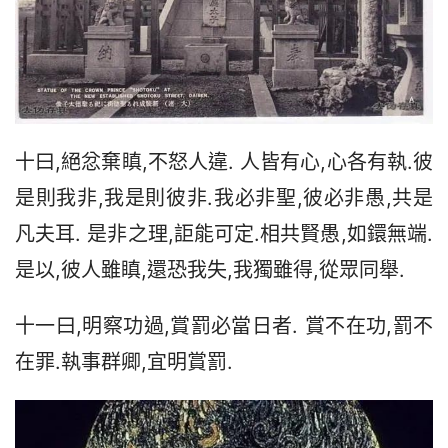
十曰,絕忿棄瞋,不怒人違. 人皆有心,心各有執.彼
是則我非,我是則彼非.我必非聖,彼必非愚,共是
凡夫耳. 是非之理,詎能可定.相共賢愚,如鐶無端.
是以,彼人雖瞋,還恐我失,我獨雖得,從眾同舉.
十一曰,明察功過,賞罰必當日者. 賞不在功,罰不
在罪.執事群卿,宜明賞罰.