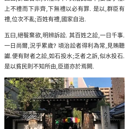
上不禮而下非齊,下無禮以必有罪. 是以,群臣有
禮,位次不亂;百姓有禮,國家自治.
五曰,絕餮棄欲,明辨訴訟. 其百姓之訟,一日千事.
一日尚爾,況乎累歲? 頃治訟者得利為常,見賄聽
讞.便有財者之訟,如石投水;乏者之訴,似水投石. 
是以貧民則不知所由,臣道亦於焉闕.