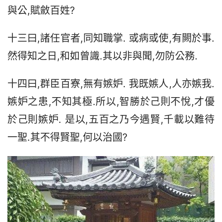
與公,賦斂百姓?
十三曰,諸任官者,同知職掌. 或病或使,有闕於事.
然得知之日,和如曾識.其以非與聞,勿防公務.
十四曰,群臣百寮,無有嫉妒. 我既嫉人,人亦嫉我.
嫉妒之患,不知其極.所以,智勝於己則不悅,才優
於己則嫉妒. 是以,五百之乃今遇賢,千載以難待
一聖.其不得賢聖,何以治國?