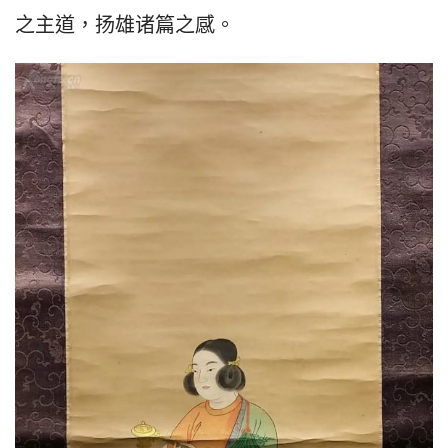
之主道，扬雄诸篇之感。