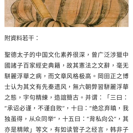
附資料若干：
聖德太子的中国文化素养很深，曾广泛涉獵中
國諸子百家經史典籍，故其憲法之文辭，毫无
駢麗浮華之病，而文章风格极高。岡田正之博
士认为其文有先秦遗风，無六朝弊習駢麗浮華
之態，字句精練，造誼簡古。并谓：「三曰：
“承诏必谨，不谨自败”，十曰：“绝忿弃瞋，我
独虽得，从众同举”，十五曰：“背私向公”，其
亦是精歟」等文，有如读管子之经言，韩非子