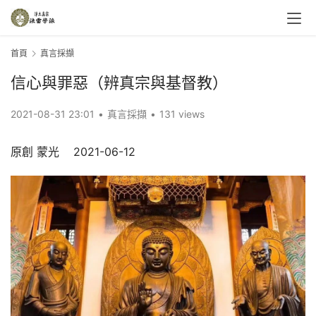
首頁
真言採擷
信心與罪惡（辨真宗與基督教）
2021-08-31 23:01
•
真言採擷
•
131 views
原創 蒙光    2021-06-12