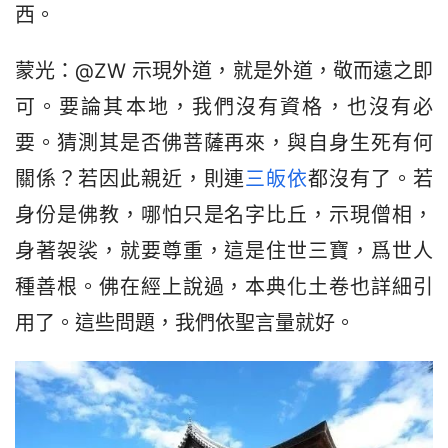
西。
蒙光：@ZW 示現外道，就是外道，敬而遠之即
可。要論其本地，我們沒有資格，也沒有必
要。猜測其是否佛菩薩再來，與自身生死有何
關係？若因此親近，則連
三皈依
都沒有了。若
身份是佛教，哪怕只是名字比丘，示現僧相，
身著袈裟，就要尊重，這是住世三寶，爲世人
種善根。佛在經上說過，本典化土卷也詳細引
用了。這些問題，我們依聖言量就好。