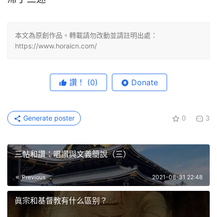
本文為原創作品。轉載請勿改動並請註明出處：
https://www.horaicn.com/
讚！
(0)
Donate
Generate poster
0
3
三帖和讚：唱讚與文義簡說（三）
Previous
2021-08-31 22:48
眞宗和基督教有什么區别？