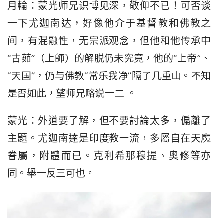
月輪：蒙光师兄识博见深，敬仰不已！可否谈
一下尤迦南达，好像他介于基督教和佛教之
间，有混融性，无宗派观念，但他和他传承中
“古茹”（上師）的解脱仍未究竟，他的“上帝”、
“天国”，仍与佛教“常乐我净”隔了几重山。不知
是否如此，望师兄略说一二 。
蒙光：外道要了解，但不要討論太多，偏離了
主題。尤迦南達是印度教一流，多屬自在天魔
眷屬，附體而已。克利希那穆提、奥修等亦
同。舉一反三可也。