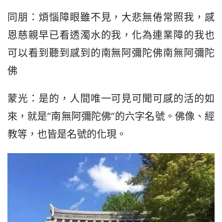
同朋：煩惱障眼雖不見，大悲無倦常照我，感
恩慈親早已看透濁水的我，化為連業障的我也
可以看到聽到感到的南無阿彌陀佛南無阿彌陀
佛
蒙光：是的，人間唯一可見可聞可感的活的如
來，就是“南無阿彌陀佛”的六字名號。佛像、經
教等，也皆是名號的化現。