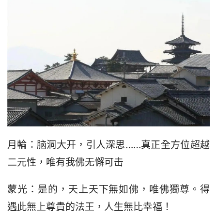
月輪：脑洞大开，引人深思……真正全方位超越
二元性，唯有我佛无懈可击
蒙光：是的，天上天下無如佛，唯佛獨尊。得
遇此無上尊貴的法王，人生無比幸福！