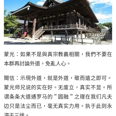
蒙光：如果不是與真宗教義相關，我們不要在
本群再討論外道，免亂人心。
聞信：示現外道，就是外道，敬而遠之即可。
蒙光师兄说的实在好。无废立，真实不显。所
谓条条大道通罗马的＂圆融＂之理在我们凡夫
边只是法尘而已，毫无真实力用。执于此则永
滞于三途。