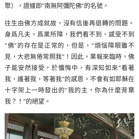
聚），證據即“南無阿彌陀佛”的名號。
往生由佛方成就故，沒有信後再退轉的問題。
身爲凡夫，爲業所障，我們看不到、感受不到
“佛”的存在是正常的，但是，“煩惱障眼雖不
見，大悲無倦常照我”！因此，業報來臨時，佛
子能安然接受，於懺悔中，有深知如來“看著
我，護著我，等著我”的感恩。不會有如耶穌在
十字架上一時發出的“我的主，你為什麼背棄
我？！”的絕望。