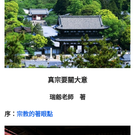
真宗要關大意
瑞劔老師　著
序：
宗教的著眼點