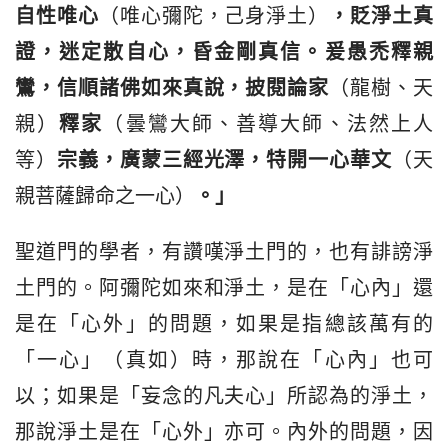
自性唯心
（唯心彌陀，己身淨土）
，
貶淨土真
證
，迷定散自心，昏金剛真信。爰愚禿釋親
鸞，信順諸佛如來真說，披閱論家
（龍樹、天
親）
釋家
（曇鸞大師、善導大師、法然上人
等）
宗義，廣蒙三經光澤，特開一心華文
（天
親菩薩歸命之一心）
。」
聖道門的學者，有讚嘆淨土門的，也有誹謗淨
土門的。阿彌陀如來和淨土，是在「心內」還
是在「心外」的問題，如果是指總該萬有的
「一心」（真如）時，那說在「心內」也可
以；如果是「妄念的凡夫心」所認為的淨土，
那說淨土是在「心外」亦可。內外的問題，因