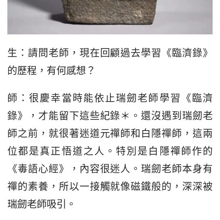
生：請問老師，現在回顧過去學習《臨濟錄》
的歷程，有何感想？
師：很慶幸當時能依止瑞劒老師學習《臨濟
錄》，才能留下這些紀錄＊。還沒遇到瑞劒老
師之前，就很著迷道元禪師和白隱禪師，這兩
位都是真正悟道之人。特別是白隱禪師作的
《毒語心經》，內容很迷人。瑞劒老師本身有
禪的素養，所以一接觸就像磁鐵般的，深深被
瑞劒老師吸引。