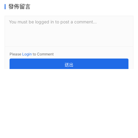
發佈留言
You must be logged in to post a comment...
Please
Login
to Comment
送出
留言列表（3条）
同一味的安心_淨土真宗法雷學派
2023-07-10 09:35
[…] 真宗安心的極意 […]
往生即無生_淨土真宗法雷學派
2023-08-31 16:20