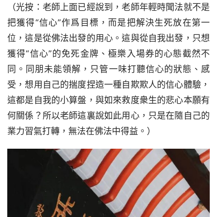
（光按：老師上面已經說到，老師年輕時聞法就不是
把獲得“信心”作爲目標，而是把解決生死放在第一
位，這是從佛法出發的用心。這與從自我出發，只想
獲得“信心”的免死金牌、極樂入場券的心態截然不
同。同朋未能領解，只管一味打聽信心的狀態、感
受，想用自己的揣度捏造一種自欺欺人的信心體驗，
這都是自我的小算盤，與如來救度衆生的悲心本願有
何關係？所以老師這裏說如此用心，只是在隨自己的
業力習氣打轉，無法在佛法中得益。）