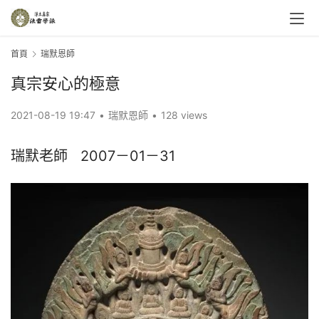
首頁
瑞默恩師
真宗安心的極意
2021-08-19 19:47
•
瑞默恩師
•
128 views
瑞默老師   2007－01－31