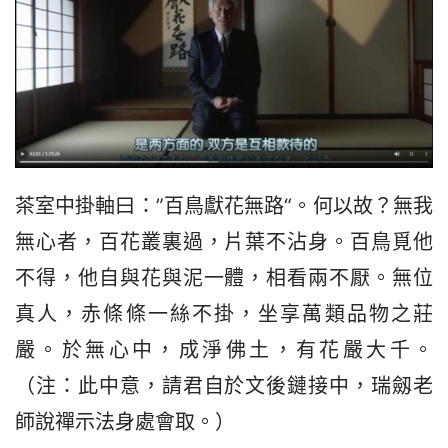
茶室中掛軸曰：”百鳥獻花無路“。何以故？無我
無心者，百花叢裏過，片葉不沾身。百鳥覓他
不得，他自與花與泥一體，相看兩不厭。無位
真人，赤條條一絲不掛，坐享萬類品物之莊
嚴。於無心中，成淨佛土，有花嚴大千。
（注：此中意，請君自於文後鏈接中，瑞劔老
師說禪示法身處會取。）