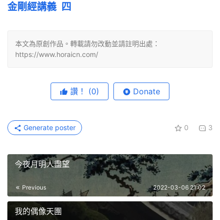
金剛經講義  四
本文為原創作品。轉載請勿改動並請註明出處：
https://www.horaicn.com/
讚！
(0)
Donate
Generate poster
0
3
今夜月明人盡望
Previous
2022-03-06 21:02
我的偶像天團