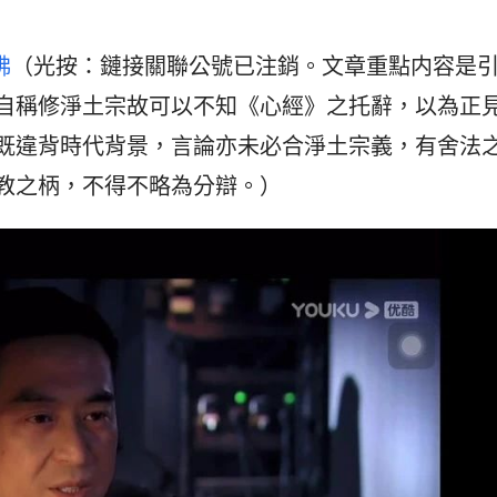
佛
（光按：鏈接關聯公號已注銷。文章重點内容是
自稱修淨土宗故可以不知《心經》之托辭，以為正
既違背時代背景，言論亦未必合淨土宗義，有舍法
教之柄，不得不略為分辯。）