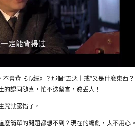
，不會背《心經》？那個“五悪十戒”又是什麽東西？
土的認同隨喜，忙不迭留言，眞丢人！
生咒就露馅了。
這麽簡單的問題都想不到？現在的編劇，太不用心