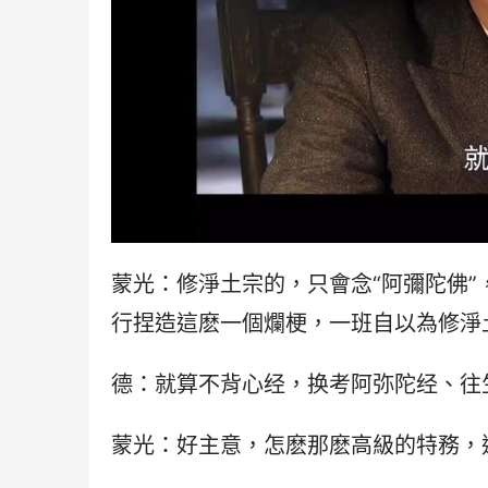
蒙光：修淨土宗的，只會念“阿彌陀佛”
行捏造這麽一個爛梗，一班自以為修淨
德：就算不背心经，换考阿弥陀经、往
蒙光：好主意，怎麽那麽高級的特務，