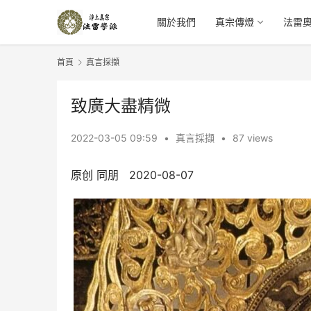
關於我們
真宗傳燈
法雷
首頁
真言採擷
致廣大盡精微
2022-03-05 09:59
•
真言採擷
•
87 views
原创 同朋   2020-08-07