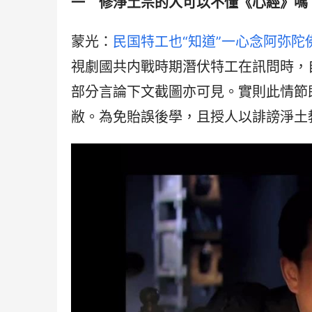
一　修淨土宗的人可以不懂《心經》嗎
蒙光：
民国特工也“知道”一心念阿弥陀
視劇國共内戰時期潛伏特工在訊問時，
部分言論下文截圖亦可見。實則此情節
敝。為免貽誤後學，且授人以誹謗淨土