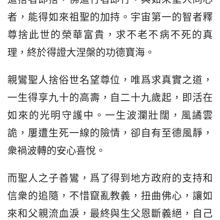
者，能得如來祖聖的加持。宇宙第一的智者釋
尊捨此世的榮華富貴，求不老不病不死的真
理，終於得證大涅槃的功德寶海。
親鸞聖人捨俗世名望尊位，唯爲求真實之道，
一生得享九十的高壽，自二十九歲起，即活在
如來的光明守護中。一生波瀾壯闊，風譎雲
詭，屢遭生死一線的險情，卻自有至德風靜，
衆禍波轉的安心喜悅。
而聖人之子善鸞，爲了得到地方政府的支持和
信衆的追隨，不惜竄亂教義，扭曲佛心，讓如
來和父親流血淚，最終與生父恩斷義絕，自己