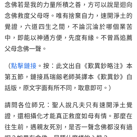
念佛若是我的力量所積之善，方可以說是迴向
念佛救度父母呀。唯有捨棄自力，速開淨土的
覺證，六道四生之間，不論沉淪於哪個業苦
中，即能以神通方便，先度有緣。不曾爲追薦
父母念佛一聲。
（
點擊鏈接
。按：此文出自《歎異鈔略注》本
第五節，鏈接爲瑞劔老師英譯本《歎異鈔》白
話版，原文字面有所不同，取意即可。）
請問各位師兄：聖人說凡夫只有速開淨土覺
證，還相攝化才能真正救度如母有情。那麼在
往生前，遇親友死別，是否一聲念佛都沒有過