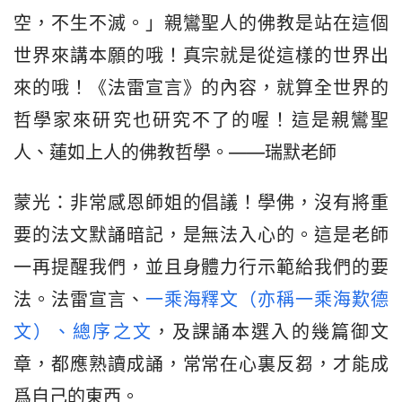
空，不生不滅。」親鸞聖人的佛教是站在這個
世界來講本願的哦！真宗就是從這樣的世界出
來的哦！《法雷宣言》的內容，就算全世界的
哲學家來研究也研究不了的喔！這是親鸞聖
人、蓮如上人的佛教哲學。——瑞默老師
蒙光：非常感恩師姐的倡議！學佛，沒有將重
要的法文默誦暗記，是無法入心的。這是老師
一再提醒我們，並且身體力行示範給我們的要
法。法雷宣言、
一乘海釋文（亦稱一乘海歎德
文）、總序之文
，及課誦本選入的幾篇御文
章，都應熟讀成誦，常常在心裏反芻，才能成
爲自己的東西。