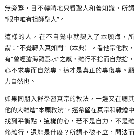
無旁鶩，目不轉睛地只看聖人和善知識，所謂
“眼中唯有祖師聖人”。
這樣的人，在不自覺中就契入了本願海，所
謂：“不覺轉入真如門”（本典）。看他宗他教，
有“曾經滄海難爲水”之感，雜行不捨而自然捨，
心不求專而自然專，這才是真正的專復專。願
力自然也。
如果同朋入群學習真宗的教法，一邊又在聽其
他的大雜燴“本願教法”，還希望在真宗和雜燴中
找到平衡點，這樣的心，若不是自力，不是雜
修雜行，還能是什麽？所謂不破不立，聞法而