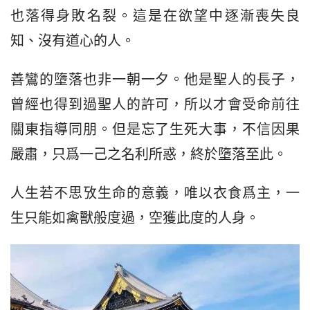
也落得身敗名裂。這是在欲望中逐漸喪失良
知、沒有道心的人。
善鸞的墮落也非一朝一夕。他是聖人的長子，
曾經也得到過聖人的許可，所以才會受命前往
關東指導同朋。但是忘了生死大事，不信因果
嚴肅，只爲一己之名利所惑，終於墮落至此。
人生若不思攷生命的意義，唯以衣食爲主，一
生只能如禽獸般度過，空獲此度的人身。