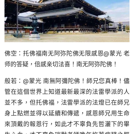
佛空：托佛福南无阿弥陀佛无限感恩@蒙光 老
师的答疑，倍感亲切法喜！南无阿弥陀佛！
般若：@蒙光 南無阿彌陀佛！師兄您真棒！儘
管在這個世界上知道最新最深的法雷學派的人
並不多，但托佛福，法雷學派的法燈已在師兄
身上點燃並得以延續和傳遞，感恩師兄用生命
來頂戴的報恩行，如此才不辜負先哲灑下的畢