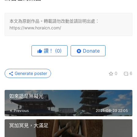
本文為原創作品。轉載請勿改動並請註明出處：
https://www.horaicn.com/
讚！
(0)
Donate
Generate poster
0
6
如來語是無礙光
Previous
2021-08-23 22:05
冥加冥見，大滿足