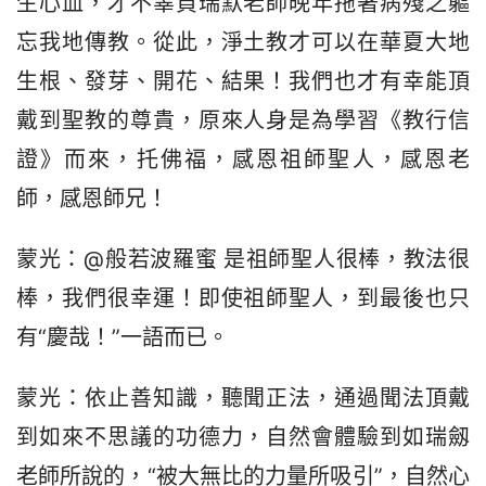
生心血，才不辜負瑞默老師晚年拖著病殘之軀
忘我地傳教。從此，淨土教才可以在華夏大地
生根、發芽、開花、結果！我們也才有幸能頂
戴到聖教的尊貴，原來人身是為學習《教行信
證》而來，托佛福，感恩祖師聖人，感恩老
師，感恩師兄！
蒙光：@般若波羅蜜 是祖師聖人很棒，教法很
棒，我們很幸運！即使祖師聖人，到最後也只
有“慶哉！”一語而已。
蒙光：依止善知識，聽聞正法，通過聞法頂戴
到如來不思議的功德力，自然會體驗到如瑞劔
老師所說的，“被大無比的力量所吸引”，自然心