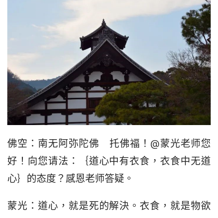
佛空：南无阿弥陀佛　托佛福！@蒙光老师您
好！向您请法：｛道心中有衣食，衣食中无道
心｝的态度？感恩老师答疑。
蒙光：道心，就是死的解決。衣食，就是物欲