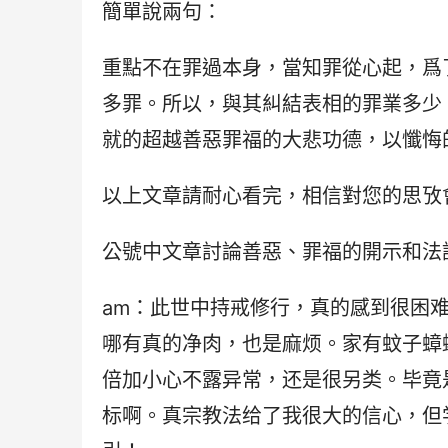
簡單說兩句：
重點不在罪過本身，當知罪從心起，爲
多罪。所以，與其糾結表相的罪業多少
就的超越善惡罪福的大悲功德，以懺悔
以上文章請耐心看完，相信對您的思攷
公號中文章討論善惡、罪福的開示和法
am：此世中持戒修行，真的感到很困
哪有真的净肉，也是麻烦。家有蚊子蟑
倍加小心不露异常，还是很另类。毕竟
标啊。真宗教法给了我很大的信心，但