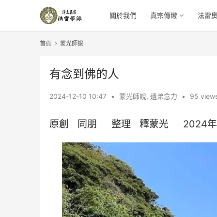
關於我們
真宗傳燈
法雷
首頁
蒙光師說
有念到佛的人
2024-12-10 10:47
•
蒙光師說
,
遺弟念力
•
95 view
原創   同朋     整理   釋蒙光     2024