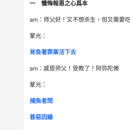
一　懺悔報恩之心爲本
am：师父好！又不想杀生，但又需要
蒙光：
背負著罪業活下去
am：感恩师父！受教了！阿弥陀佛
蒙光：
捕魚者問
善惡因緣