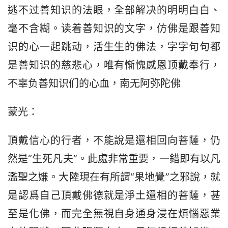
逃不过善知识的法眼，全部解决的明明白白、
毫不含糊。读着善知识的文字，仿佛是跟善知
识的心一起跳动，活生生的佛法，字字句句都
是善知识的慈悲心，唯有惭愧感恩顶戴奉行，
不辜负善知识们的心血，南无阿弥陀佛
蒙光：
頂戴信心的行者，不能說是還相回向菩薩，仍
然是“生死凡夫”。此處非常重要，一錯即有以凡
濫聖之嫌。大陸現在有所謂“果地覺”之邪說，就
是認爲自己頂戴佛德就是淨土還相的菩薩，甚
至是化佛，而完全無視自身通身浸在煩惱惡業