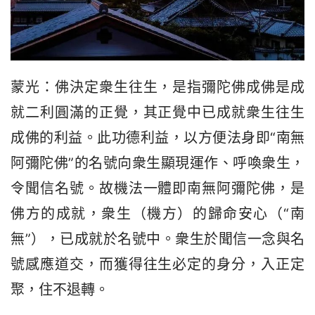
蒙光：佛決定衆生往生，是指彌陀佛成佛是成
就二利圓滿的正覺，其正覺中已成就衆生往生
成佛的利益。此功德利益，以方便法身即“南無
阿彌陀佛”的名號向衆生顯現運作、呼喚衆生，
令聞信名號。故機法一體即南無阿彌陀佛，是
佛方的成就，衆生（機方）的歸命安心（“南
無”），已成就於名號中。衆生於聞信一念與名
號感應道交，而獲得往生必定的身分，入正定
聚，住不退轉。