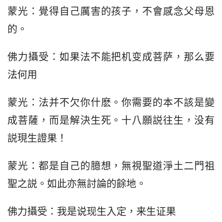
蒙光：覺得自己厲害的孩子，不會感念父母恩
的。
佛力攝受：如果法不能把机变成菩萨，那么要
法何用
蒙光：法并不欠你什麽。你需要的本不該是變
成菩薩，而是解決生死。十八願説往生，没有
説現生證果！
蒙光：都是自己的臆想，無視聖道淨土二門祖
聖之説。如此亦無討論的餘地。
佛力攝受：我是说现生入定，来生证果