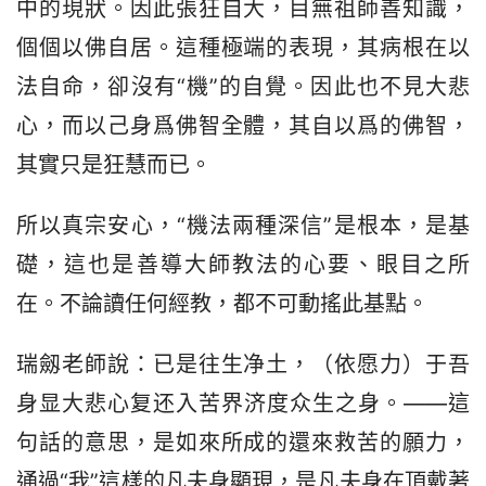
中的現狀。因此張狂自大，目無祖師善知識，
個個以佛自居。這種極端的表現，其病根在以
法自命，卻沒有“機”的自覺。因此也不見大悲
心，而以己身爲佛智全體，其自以爲的佛智，
其實只是狂慧而已。
所以真宗安心，“機法兩種深信”是根本，是基
礎，這也是善導大師教法的心要、眼目之所
在。不論讀任何經教，都不可動搖此基點。
瑞劔老師說：已是往生净土，（依愿力）于吾
身显大悲心复还入苦界济度众生之身。——這
句話的意思，是如來所成的還來救苦的願力，
通過“我”這樣的凡夫身顯現，是凡夫身在頂戴著