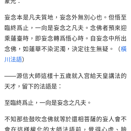
蒙光：
妄念本是凡夫質地，妄念外無別心也。但悟至
臨終爲止，一向是妄念之凡夫。念佛者預來迎
乘蓮臺時，即妄念轉爲悟心時。自妄念中所出
念佛，如蓮華不染泥濁，決定往生無疑。（
橫
川法語
）
——源信大師這樣十五歲就入宫給天皇講法的
天才，留下的法語是：
至臨終爲止，一向是妄念之凡夫。
不知那些鼓吹念佛就等於還相菩薩的妄人會不
會在這様權化的大師法語前，覺得心虚、臉