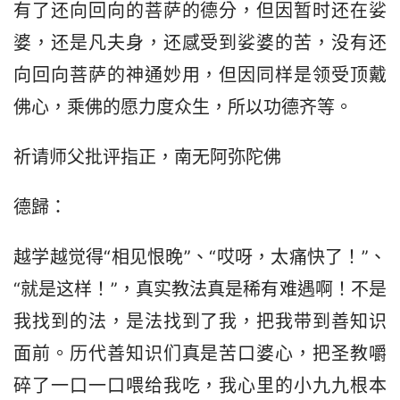
有了还向回向的菩萨的德分，但因暂时还在娑
婆，还是凡夫身，还感受到娑婆的苦，没有还
向回向菩萨的神通妙用，但因同样是领受顶戴
佛心，乘佛的愿力度众生，所以功德齐等。
祈请师父批评指正，南无阿弥陀佛
德歸：
越学越觉得“相见恨晚”、“哎呀，太痛快了！”、
“就是这样！”，真实教法真是稀有难遇啊！不是
我找到的法，是法找到了我，把我带到善知识
面前。历代善知识们真是苦口婆心，把圣教嚼
碎了一口一口喂给我吃，我心里的小九九根本