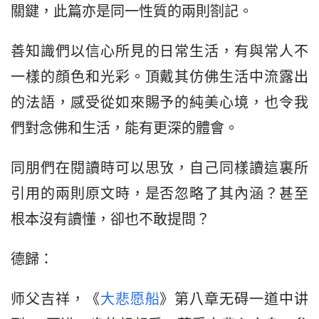
關鍵，此篇亦是同一性質的兩則劄記。
善知識們以信心所見的日常生活，有與常人不
一樣的顔色和光彩。頂戴其仿佛生活中流露出
的法語，感受從如來賜予的純美心境，也令我
們對念佛和生活，能有更深的體會。
同朋們在閱讀時可以思攷，自己同樣讀這裏所
引用的兩則原文時，是否忽略了其內涵？甚至
根本沒有讀懂，卻也不敢提問？
德歸：
师父吉祥，《
大悲愿船
》第八章无碍一道中讲