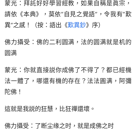
蒙光：拜託好好學習經教，如果自稱是眞宗，
請依《本典》，莫依“自見之覺語”，令我有“歎
異”之感！（按：語出《
歎異鈔
》序）
佛力攝受：佛的二利圆满，法的圆满就是机的
圆满
蒙光：你就直接説你成佛了不得了？都已經機
法一體了，哪還有機的存在？法法圓满，阿彌
陀佛！
這就是我説的狂慧，比狂禪還壞。
佛力攝受：了断尘缘之时，就是成佛之时