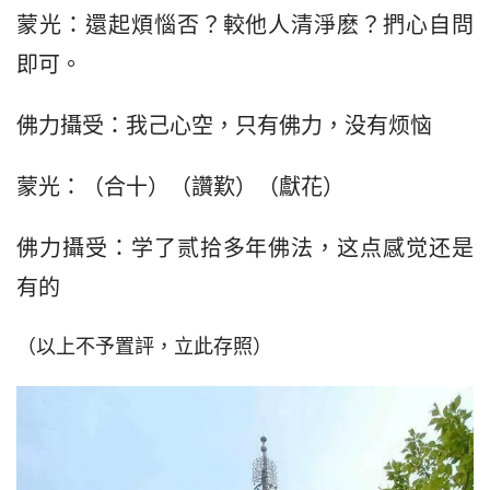
蒙光：還起煩惱否？較他人清淨麽？捫心自問
即可。
佛力攝受：我己心空，只有佛力，没有烦恼
蒙光：（合十）（讚歎）（獻花）
佛力攝受：学了贰拾多年佛法，这点感觉还是
有的
（以上不予置評，立此存照）