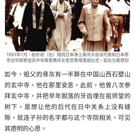
1983年7月，赵朴初（右）陪同日本净土真宗大谷派代表和日本枣
寺访华团参加玄中寺菅原惠庆长老灵骨塔落成仪式，前左为菅原钧
如今，祖父的骨灰有一半葬在中国山西石壁山
的玄中寺。他在那里安息，此前，他曾八次参
拜玄中寺，并把早年脱落的牙齿埋在祖师堂的
树下，是想让他的后代在日中关系上没有缝
隙，就连子孙的名字都与这个寺院相关，可见
其透明的心思。