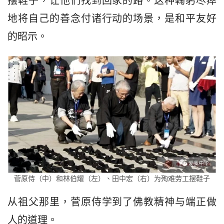
摆鞋子，让他们找到回家的路。这种鞠躬尽瘁
地将自己的善念付诸行动的场景，是和平友好
的昭示。
菅原侍（中）和林伯耀（左）、田中宏（右）为殉难劳工摆鞋子
从祖父那里，菅原侍学到了佛教精神与端正做
人的道理。