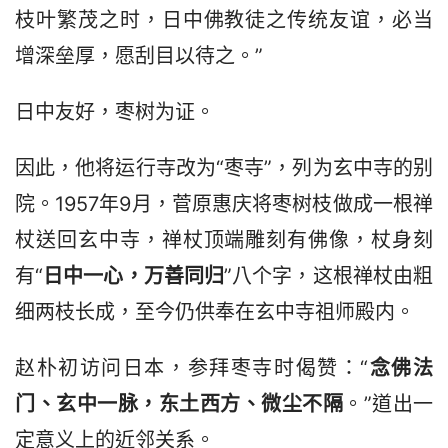
枝叶繁茂之时，日中佛教徒之传统友谊，必当
增深垒厚，愿刮目以待之。”
日中友好，枣树为证。
因此，他将运行寺改为“枣寺”，列为玄中寺的别
院。1957年9月，菅原惠庆将枣树枝做成一根禅
杖送回玄中寺，禅杖顶端雕刻有佛像，杖身刻
有“
日中一心，万善同归
”八个字，这根禅杖由粗
细两枝长成，至今仍供奉在玄中寺祖师殿内。
赵朴初访问日本，参拜枣寺时偈赞：“
念佛法
门、玄中一脉，东土西方、微尘不隔
。”道出一
定意义上的近邻关系。