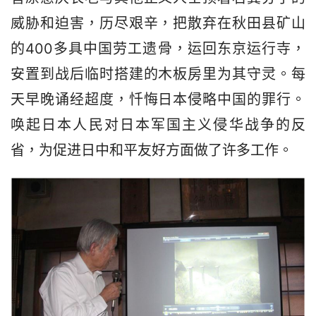
威胁和迫害，历尽艰辛，把散弃在秋田县矿山
的400多具中国劳工遗骨，运回东京运行寺，
安置到战后临时搭建的木板房里为其守灵。每
天早晚诵经超度，忏悔日本侵略中国的罪行。
唤起日本人民对日本军国主义侵华战争的反
省，为促进日中和平友好方面做了许多工作。