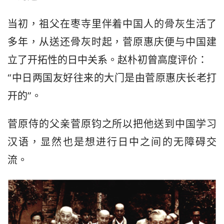
当初，祖父在枣寺里伴着中国人的骨灰生活了
多年，从送还骨灰时起，菅原惠庆便与中国建
立了开拓性的日中关系。赵朴初曾高度评价：
“中日两国友好往来的大门是由菅原惠庆长老打
开的”。
菅原侍的父亲菅原钧之所以把他送到中国学习
汉语，显然也是想进行日中之间的无障碍交
流。