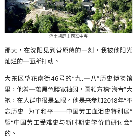
淨土祖庭山西玄中寺
那天，在沈阳见到菅原侍的一刻，我被他阳光
灿烂的一面所打动。
大东区望花南街46号的“九.一八”历史博物馆
里，他着一袭黑色腰宽袖阔，圆领方襟“海青”大
袍，在人群中很是显眼。他是来参加2018年“不
忘历史  为了和平——中国劳工血泪史特别展”
暨“中国劳工受难史与新时期史学价值研讨会”
的。