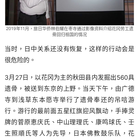
2019年11月，旅日华侨林伯耀在枣寺通过影像资料介绍花冈劳工遗
骨回归祖国的情况
当时，日中关系还没有恢复，这样的行动会是
很危险的。
3月27日，以花冈为主的秋田县内发掘出560具
遗骨，被送到东京的上野。当天下午，由广德
寺到浅草东本愿寺举行了遗骨奉还的吊唁游
行。游行的最前面五星红旗迎风飘动，手捧灵
牌的菅原恵庆氏、中山理理氏、康鸣球氏、壬
生照順氏等人为先导，日本佛教鼓乐队，花