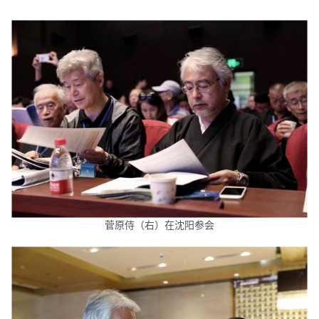
菅原侍（右）在沈阳参会