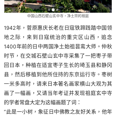
中国山西石壁山玄中寺，净土宗的祖庭
1942年，菅原惠庆长老在日寇铁蹄践踏中国领
地之际，来到日寇统治的重灾区山西，追念
1400年前的日中两国净土始祖昙鸾大师。仲秋
时节，在交城石壁山玄中寺采集了一把枣子带
回日本，种植在适宜枣子生长的埼玉县和静冈
县，然后移植到他所住持的东京运行寺。枣树
一米多高时，请来日本著名画家横山大观为其
画了一幅画，又请当年考证并发现祖庭玄中寺
的学者常盘大定为这幅画题了词：
“此是一小树，象征日中佛教之友好关系，他年