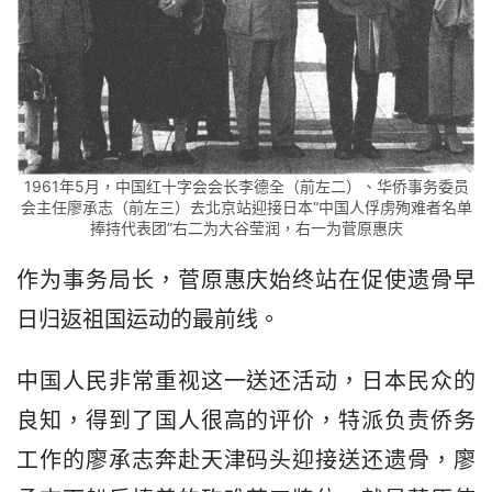
1961年5月，中国红十字会会长李德全（前左二）、华侨事务委员
会主任廖承志（前左三）去北京站迎接日本“中国人俘虏殉难者名单
捧持代表团”右二为大谷莹润，右一为菅原惠庆
作为事务局长，菅原惠庆始终站在促使遗骨早
日归返祖国运动的最前线。
中国人民非常重视这一送还活动，日本民众的
良知，得到了国人很高的评价，特派负责侨务
工作的廖承志奔赴天津码头迎接送还遗骨，廖