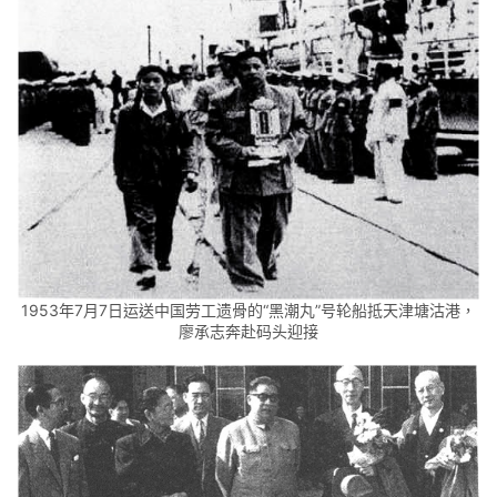
1953年7月7日运送中国劳工遗骨的“黑潮丸”号轮船抵天津塘沽港，
廖承志奔赴码头迎接