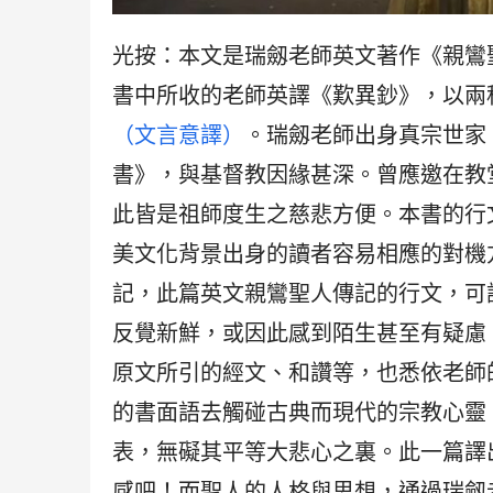
光按：本文是瑞劔老師英文著作《親鸞
書中所收的老師英譯《歎異鈔》，以兩
（文言意譯）
。瑞劔老師出身真宗世家
書》，與基督教因緣甚深。曾應邀在教
此皆是祖師度生之慈悲方便。本書的行
美文化背景出身的讀者容易相應的對機
記，此篇英文親鸞聖人傳記的行文，可
反覺新鮮，或因此感到陌生甚至有疑慮
原文所引的經文、和讚等，也悉依老師
的書面語去觸碰古典而現代的宗教心靈
表，無礙其平等大悲心之裏。此一篇譯
感吧！而聖人的人格與思想，通過瑞劔