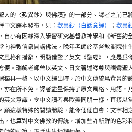
聖人的〈歎異鈔〉與佛讚》的一部分。譯者之前已
種中文譯本發布，見：
歎異鈔（白話意譯）
；
歎異
，自小有因緣深入學習研究基督教神學和《新舊約
堂向神教信衆開講佛法，晚年老師於基督教醫院往
文風格和措辭，明顯借鑒了英文《聖經》，應是爲
方便。瑞劔老師曾以英文、日文著述釋尊與親鸞聖
謂獨具一格。以中文譯出時，於中文傳統爲背景的
，亦在所不免。譯者盡量保持了原文風格、用語，
的英文意譯，令中文讀者與歐美同朋一樣，直接以
。願這樣特殊的閱讀體驗，能令個個自會：文字相
出，也算對中文佛教的傳統，增加些許新鮮的色彩
老師的妙筆，正活生生地耀動著。