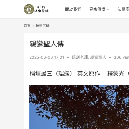
關於我們
真宗傳燈
法雷
首頁
瑞劍老師
親鸞聖人傳
2025-06-06 17:01
•
瑞劍老師
,
親鸞聖人
•
306 vie
稻垣最三（瑞劔） 英文原作    釋蒙光  中