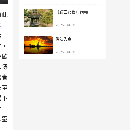
《歸三寶偈》講義
將此
鈔
2025-08-31
全
佛法入身
生，
2025-08-31
令歐
人傳
讀者
乃至
當下
之
和靈