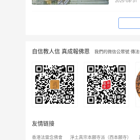
2025-08-31
自信教人信 真成報佛恩
我們的微信公眾號 傳
友情链接
香港法雷念佛會
淨土真宗本願寺派（西本願寺）