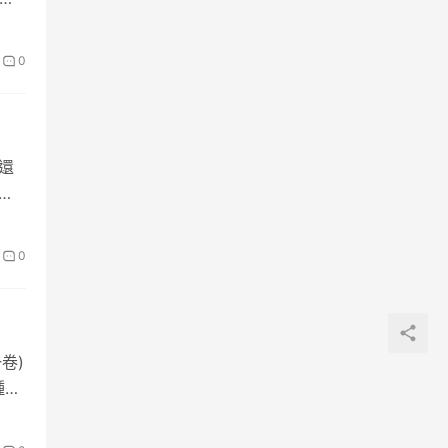
0
知還
阿
0
卷)
種種