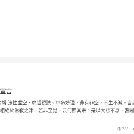
宣言
瑞劔 法性虛空，廓超視聽。中道妙理，非有非空，不生不滅。言
相絶於常寂之津，若非至覺，云何照其宗。是以大悲不息，耆闍
八解淨鏡，影暢巍巍姿…
723