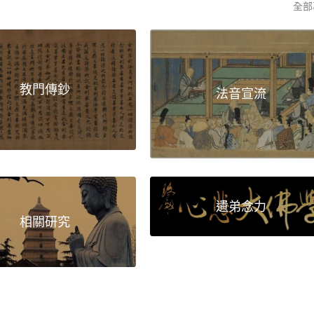
全部
教門傳鈔
法音宣流
遺弟念力
相關研究