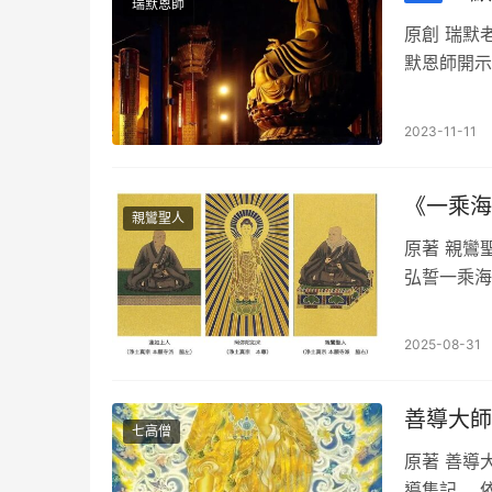
瑞默恩師
原創 瑞默老
默恩師開示
差，所收文
2023-11-11
《一乘海
親鸞聖人
原著 親鸞
弘誓一乘海
何以故？ 
2025-08-31
善導大師
七高僧
原著 善導
導集記 