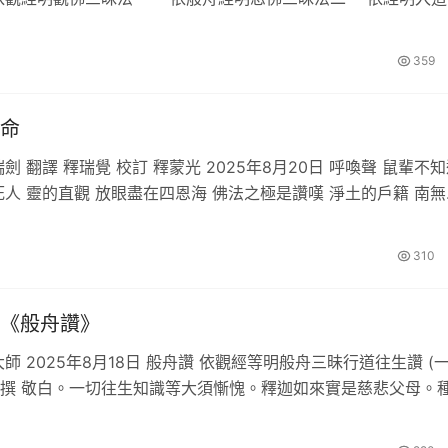
法三 依經明道場內…
359
命
劍 翻譯 釋瑞覺 校訂 釋蒙光 2025年8月20日 呼喚聲 鼠輩不
死人 靈的直觀 放眼盡在四恩海 佛法之極是讚嘆 淨土的戶籍 南無
貴 被六字…
310
《般舟讚》
師 2025年8月18日 般舟讚 依觀經等明般舟三昧行道往生讚 (一
撰 敬白。一切往生知識等大須慚愧。釋迦如來實是慈悲父母。
等無上信心。又…