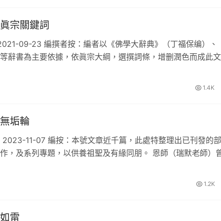
眞宗關鍵詞
 2021-09-23 編撰者按：編者以《佛學大辭典》（丁福保编）、
等辭書為主要依據，依眞宗大綱，選撰詞條，增删潤色而成此文
尊一代時教，參酌聖道…
1.4K
無垢輪
 2023-11-07 編按：本號文章近千篇，此處特整理出已刊發的
作，及系列專題，以供養祖聖及有緣同朋。 恩師（瑞默老師）
菩薩説：“常轉無垢輪”…
1.2K
如雷