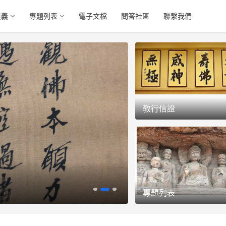
奧義
專題列表
電子文檔
問答社區
聯繫我們
教行信證
一心正念直來 我能護
專題列表