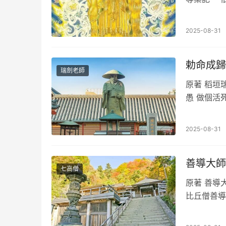
念佛三昧
2025-08-31
勅命成歸
瑞劍老師
原著 稻垣瑞
愚 做個活
彌陀佛的尊
2025-08-31
善導大師
七高僧
原著 善導大
比丘僧善導
方便發起我