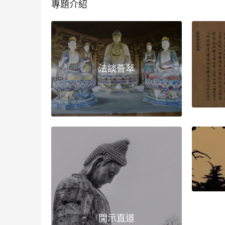
專題介紹
法談薈萃
開示直道