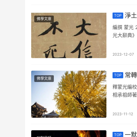
淨土
TOP
佛學文庫
編撰 蒙光
光大辭典》
意在立足釋
2023-12-07
常轉
TOP
佛學文庫
釋蒙光編校
相承祖師著
說： 天親
2023-11-12
一默
TOP