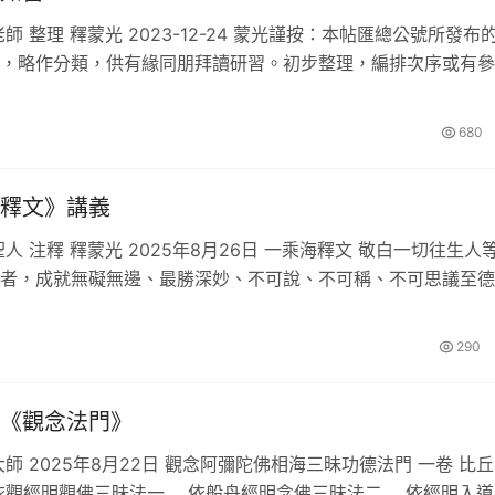
師 整理 釋蒙光 2023-12-24 蒙光謹按：本帖匯總公號所發布
，略作分類，供有緣同朋拜讀研習。初步整理，編排次序或有參
章或有遺漏，留待將來…
680
釋文》講義
聖人 注釋 釋蒙光 2025年8月26日 一乘海釋文 敬白一切往生人
者，成就無礙無邊、最勝深妙、不可說、不可稱、不可思議至德
誓願不可思議故。…
290
《觀念法門》
大師 2025年8月22日 觀念阿彌陀佛相海三昧功德法門 一卷 比
依觀經明觀佛三昧法一 依般舟經明念佛三昧法二 依經明入道