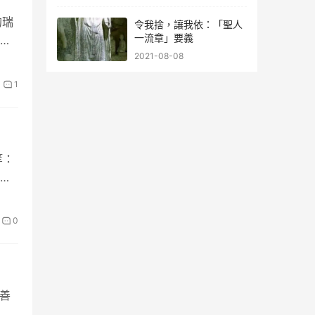
的瑞
令我捨，讓我依：「聖人
一流章」要義
2021-08-08
1
等：
。
0
丘善
場