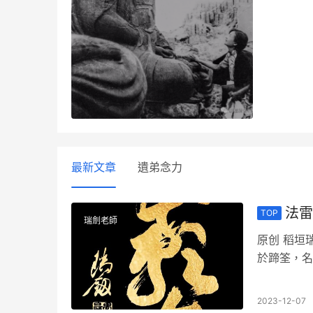
最新文章
遺弟念力
法雷
TOP
瑞劍老師
原创 稻垣
於蹄筌，名
山轉法輪；
2023-12-07