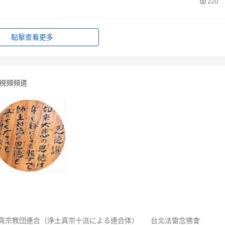
220
點擊查看更多
法視頻頻道
真宗教団連合（浄土真宗十派による連合体）
台北法雷念佛會