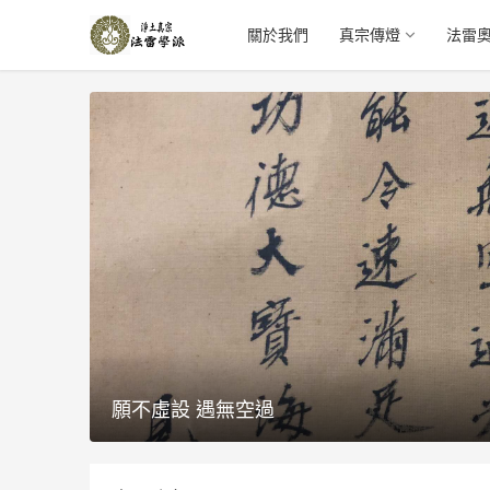
關於我們
真宗傳燈
法雷
願不虛設 遇無空過