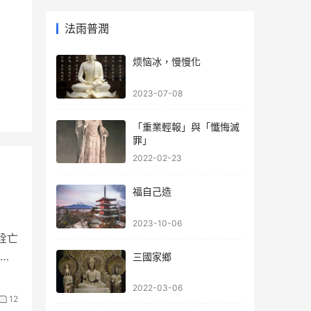
法雨普潤
烦恼冰，慢慢化
2023-07-08
「重業輕報」與「懺悔滅
罪」
2022-02-23
福自己造
2023-10-06
詮亡
崛
三國家鄉
2022-03-06
12