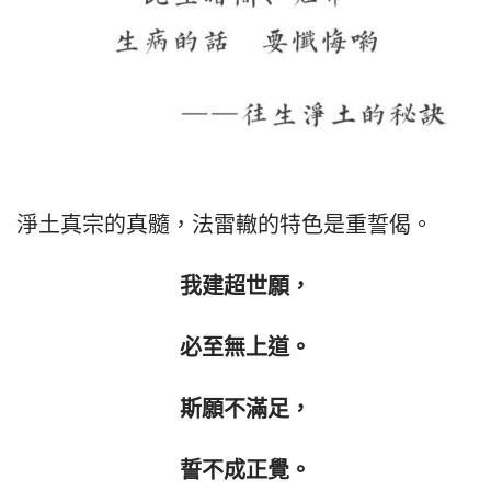
淨土真宗的真髓，法雷轍的特色是重誓偈。
我建超世願，
必至無上道。
斯願不滿足，
誓不成正覺。