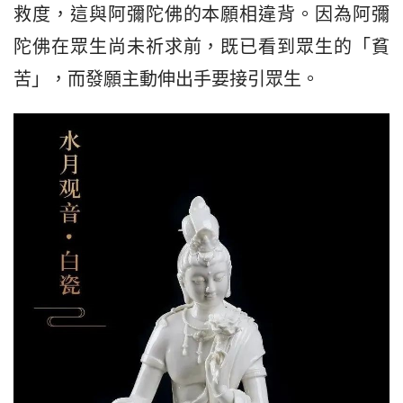
救度，這與阿彌陀佛的本願相違背。因為阿彌
陀佛在眾生尚未祈求前，既已看到眾生的「貧
苦」，而發願主動伸出手要接引眾生。