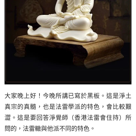
大家晚上好！今晚所講已寫於黑板。這是淨土
真宗的真髓，也是法雷學派的特色，會比較艱
澀。這是要回答淨覺師（香港法雷會住持）所
問的，法雷轍與他派不同的特色。