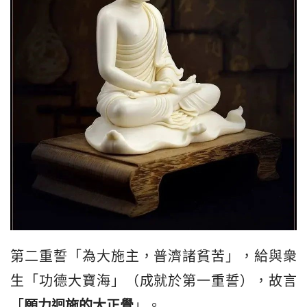
第二重誓「為大施主，普濟諸貧苦」，給與衆
生「功德大寶海」（成就於第一重誓），故言
「
願力迴施的大正覺
」。