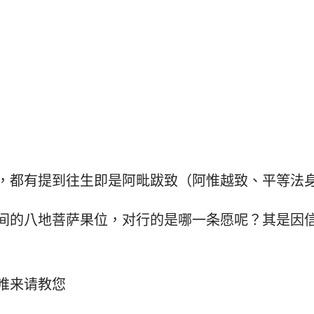
，都有提到往生即是阿毗跋致（阿惟越致、平等法
间的八地菩萨果位，对行的是哪一条愿呢？其是因
唯来请教您