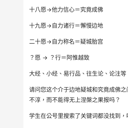
十八愿→他力信心＝究竟成佛
十九愿→自力诸行＝懈慢边地
二十愿→自力称名＝疑城胎宫
？愿 → ？行＝阿惟越致
大经、小经、易行品、往生论、论注等
请问您这个介于边地疑城和究竟成佛之
不淳，而不能得无上涅槃之果报吗？
学生在公号里搜索了关键词都没找到，