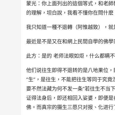
蒙光：你上面列出的這個等式，和老師
的理解，坦白說，我看不懂你在問什麽
我只知道一種不退轉（阿惟越致），就
最近是不是又在和網上民間自學的佛學
此方：是的 老师法眼如炬，什么都瞒
他们说往生即得不退转的是八地果位，
“生”，是往生，不能把往生等同于究竟
要不然法藏为何不发一条“若往生不当
证得法身后，即还相回入娑婆，即便是
佛。而真宗的摄生三愿只对报、化进行