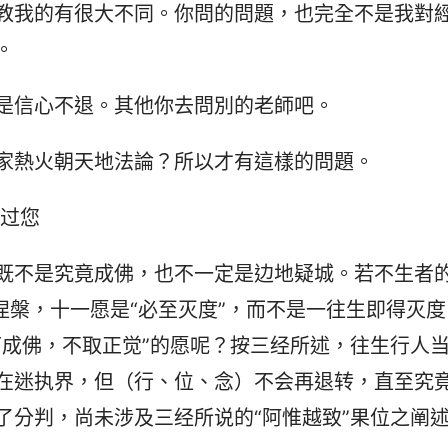
教我的有很大不同。你問的問題，也完全不是我對
。
是信心不退。其他你去問別的老師吧。
家熱火朝天地法論？所以才有這樣的問題。
不过您
既不是究竟成佛，也不一定是边地疑城。若不生者
涅槃，十一愿是“必至灭度”，而不是一往生即得灭度
下成佛，不取正觉”的愿呢？按三经所述，往生行人
在迷执界，但（行、位、念）不会再退转，直至究
了分判，尚未涉及三经所说的“阿惟越致”果位之阐