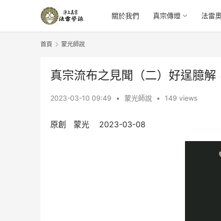
關於我們
真宗傳燈
法雷
首頁
蒙光師說
真宗流布之見聞（二）好逞臆解
2023-03-10 09:49
•
蒙光師說
•
149 views
原創   蒙光    2023-03-08