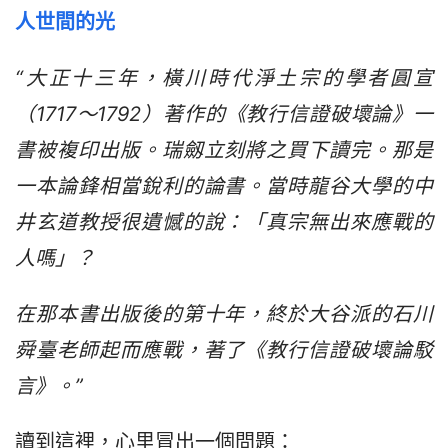
人世間的光
“大正十三年，橫川時代淨土宗的學者圓宣
（1717～1792）著作的《教行信證破壞論》一
書被複印出版。瑞劔立刻將之買下讀完。那是
一本論鋒相當銳利的論書。當時龍谷大學的中
井玄道教授很遺憾的說：「真宗無出來應戰的
人嗎」？
在那本書出版後的第十年，終於大谷派的石川
舜臺老師起而應戰，著了《教行信證破壞論駁
言》。”
讀到這裡，心里冒出一個問題：