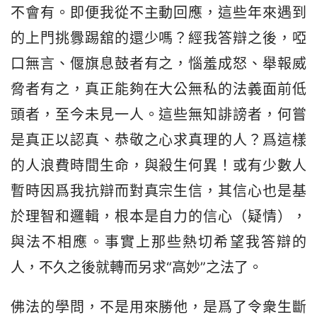
不會有。即便我從不主動回應，這些年來遇到
的上門挑釁踢舘的還少嗎？經我答辯之後，啞
口無言、偃旗息鼓者有之，惱羞成怒、舉報威
脅者有之，真正能夠在大公無私的法義面前低
頭者，至今未見一人。這些無知誹謗者，何嘗
是真正以認真、恭敬之心求真理的人？爲這樣
的人浪費時間生命，與殺生何異！或有少數人
暫時因爲我抗辯而對真宗生信，其信心也是基
於理智和邏輯，根本是自力的信心（疑情），
與法不相應。事實上那些熱切希望我答辯的
人，不久之後就轉而另求“高妙”之法了。
佛法的學問，不是用來勝他，是爲了令衆生斷