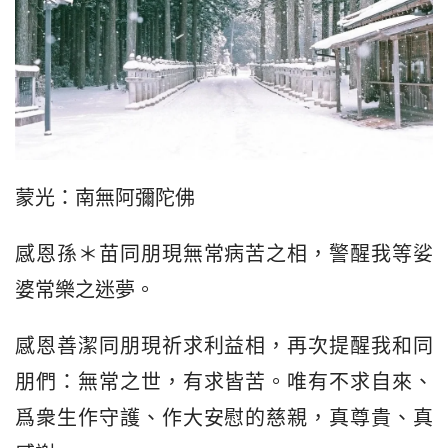
蒙光：南無阿彌陀佛
感恩孫＊苗同朋現無常病苦之相，警醒我等娑
婆常樂之迷夢。
感恩善潔同朋現祈求利益相，再次提醒我和同
朋們：無常之世，有求皆苦。唯有不求自來、
爲衆生作守護、作大安慰的慈親，真尊貴、真