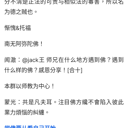
分不清楚正法的可贵与相似法的毒害，所以名
为德之贼也。
惭愧&托福
南无阿弥陀佛！
闻澈：@jack王 师兄在什么地方遇到佛？遇到
什么样的佛？感恩分享！[合十]
本群以师教为中心！
蒙光：共是凡夫耳。注目佛方纔不會陷入彼此
業力煩惱的糾纏。