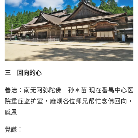
三　回向的心
善洁：南无阿弥陀佛   孙＊苗 现在番禺中心医
院重症监护室，麻烦各位师兄帮忙念佛回向，
感恩
覺謙：