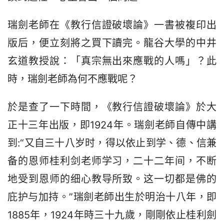
瑞劍老師在《教行信證破壞論》一書被複印出
版后，便立刻將之買下讀完。龍谷大學的中井
玄道教授說：「真宗無出來應戰的人嗎」？此
時，瑞劍老師為何不應戰呢？
於是查了一下時間，《教行信證破壞論》於大
正十三年出版，即1924年。瑞劍老師自傳中講
到:“又自三十八岁时，得以依止到学、德、信兼
备的恩师桂利剑老师学习，二十二年间，不断
地受到恩师的细心教导所致。这一切都是佛的
庇护与加持。”瑞劍老師出生於明治十八年，即
1885年，1924年時三十九歲，剛剛依止桂利劍