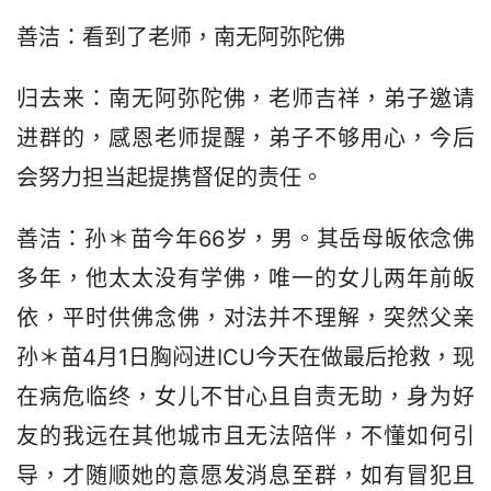
善洁：看到了老师，南无阿弥陀佛
归去来：南无阿弥陀佛，老师吉祥，弟子邀请
进群的，感恩老师提醒，弟子不够用心，今后
会努力担当起提携督促的责任。
善洁：孙＊苗今年66岁，男。其岳母皈依念佛
多年，他太太没有学佛，唯一的女儿两年前皈
依，平时供佛念佛，对法并不理解，突然父亲
孙＊苗4月1日胸闷进ICU今天在做最后抢救，现
在病危临终，女儿不甘心且自责无助，身为好
友的我远在其他城市且无法陪伴，不懂如何引
导，才随顺她的意愿发消息至群，如有冒犯且