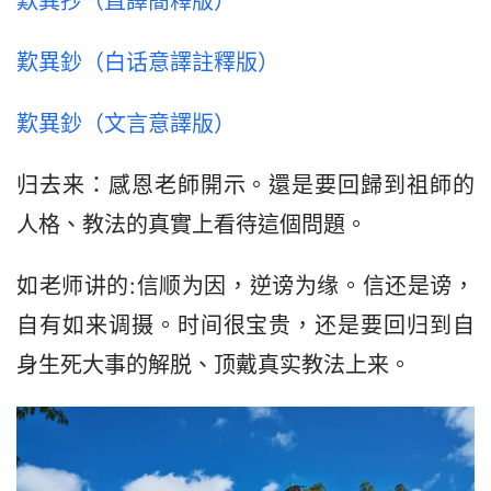
歎異抄（直譯簡釋版）
歎異鈔（白话意譯註釋版）
歎異鈔（文言意譯版）
归去来：感恩老師開示。還是要回歸到祖師的
人格、教法的真實上看待這個問題。
如老师讲的:信顺为因，逆谤为缘。信还是谤，
自有如来调摄。时间很宝贵，还是要回归到自
身生死大事的解脱、顶戴真实教法上来。