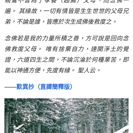
親鸞不曾為了孝養（超薦）父母，而念佛一
遍。 其緣故，一切有情皆是生生世世的父母兄
弟，不論是誰，皆應於次生成佛後救度之。
念佛若是我的力量所積之善，方可說是回向念
佛救度父母。 唯有捨棄自力，速開淨土的覺
證，六道四生之間，不論沉淪於何種業苦，即
能以神通方便，先度有緣。 聖人云。
——
歎異抄（直譯簡釋版）