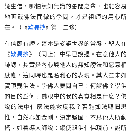
疑生信，哪怕無知無識的愚闇之輩，也能容易
地頂戴佛法而做的學問，才是祖師的用心所
在。（《
歎異抄
》第十二條）
有信即有謗，這本是娑婆世界的常態，聖人在
《
歎異抄
》（同上）中早已說過。在意他人的
誹謗，其實是內心與他人的無知謗法和惡意相
感應，這同時也是名利心的表現。其人並未如
實頂戴佛法。學佛人要問自己：何謂佛？學佛
的目的爲何？佛眼中的我的真實相是什麽？佛
說的法中什麽法能救度我？若能如法聽聞思
惟，自然心如金剛，決定堅固，不爲他人所動
搖。如善導大師說：縱使報佛化佛現前，說所