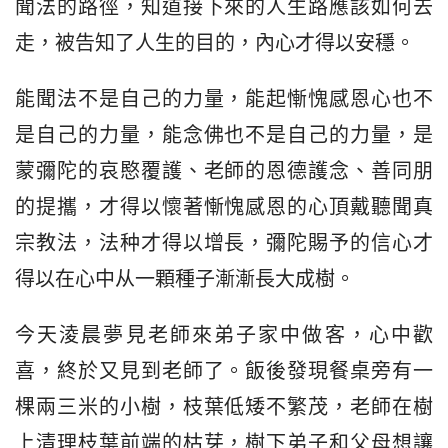
聞法的路徑，知道接下來的人生路應該如何去
走，被告知了人生的目的，內心才得以安穩。
能聞法不是自己的力量，能起慚愧感恩心也不
是自己的力量，能念佛也不是自己的力量，是
蒙彌陀的哀愍覆護、老師的恩德護念、善同朋
的提攜，才得以懷著慚愧感恩的心頂戴聽聞真
宗教法，法种才得以增長，彌陀賜予的信心才
得以在心中从一顆種子漸漸長大成樹。
今天淩晨夢見老師來弟子家中做客，心中歡
喜，終於又見到老師了。飯後發現餐桌旁有一
棵兩三米的小樹，枝葉低矮不繁茂，老師在樹
上清理枝葉前端的枯芽，樹下弟子和父母想讓