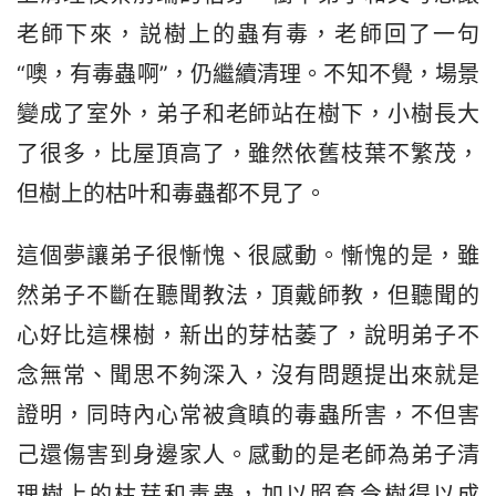
老師下來，説樹上的蟲有毒，老師回了一句
“噢，有毒蟲啊”，仍繼續清理。不知不覺，場景
變成了室外，弟子和老師站在樹下，小樹長大
了很多，比屋頂高了，雖然依舊枝葉不繁茂，
但樹上的枯叶和毒蟲都不見了。
這個夢讓弟子很慚愧、很感動。慚愧的是，雖
然弟子不斷在聽聞教法，頂戴師教，但聽聞的
心好比這棵樹，新出的芽枯萎了，說明弟子不
念無常、聞思不夠深入，沒有問題提出來就是
證明，同時內心常被貪瞋的毒蟲所害，不但害
己還傷害到身邊家人。感動的是老師為弟子清
理樹上的枯芽和毒蟲，加以照育令樹得以成