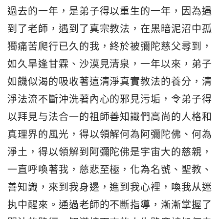
過去的一年，是弟子得以重生的一年，因為遇
到了老師，遇到了真宗教法，在黑暗泥沼中孤
獨痛苦爬行已久的我，終於被彌陀慈父尋到，
如久旱逢甘霖、沙漠見清泉，一年以來，弟子
如饑似渴的吸收著這清淨真實教法的養分，清
淨法流不斷沖洗著內心的邪見污垢，令弟子得
以拜見与法合一的祖師善知識們高尚的人格和
真理界的風光，得以領解何為阿彌陀佛、何為
淨土，得以領解到阿彌陀佛是宇宙大的慈親，
一直呼喚著我，慈悲至極，化為名號、聖教、
善知識，來到我身邊，進到我心裡，喚我从迷
执中醒來。通過老師的不斷指導，漸漸掌握了