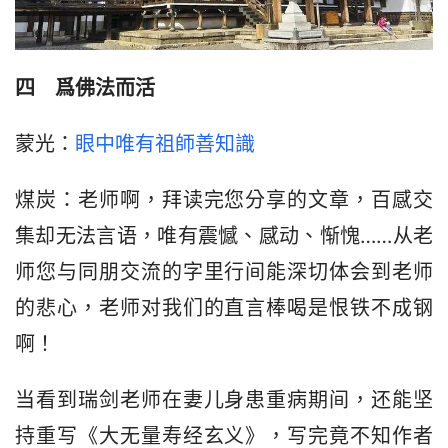
四　爲佛法而活
蒙光：
眼中唯有祖師善知識
煤炭：老师啊，拜读完您分享的文章，百感交
集却无法言语，唯有震憾、感动、惭愧……从老
师您与同朋交流的字里行间能深切体会到老师
的悲心，老师对我们的直言棒喝是恨铁不成钢
啊！
当看到瑞剑老师在妻儿身患重病期间，还能坚
持重写《大无量寿经玄义》，写完竟不知作者