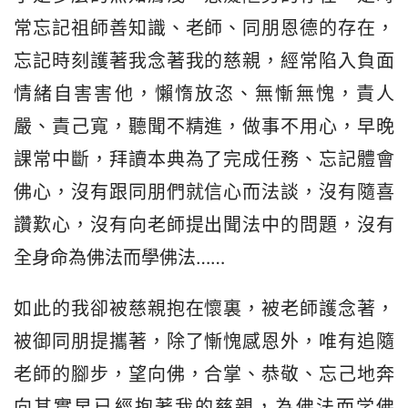
常忘記祖師善知識、老師、同朋恩德的存在，
忘記時刻護著我念著我的慈親，經常陷入負面
情緒自害害他，懶惰放恣、無慚無愧，責人
嚴、責己寬，聽聞不精進，做事不用心，早晚
課常中斷，拜讀本典為了完成任務、忘記體會
佛心，沒有跟同朋們就信心而法談，沒有隨喜
讚歎心，沒有向老師提出聞法中的問題，沒有
全身命為佛法而學佛法……
如此的我卻被慈親抱在懷裏，被老師護念著，
被御同朋提攜著，除了慚愧感恩外，唯有追隨
老師的腳步，望向佛，合掌、恭敬、忘己地奔
向其實早已經抱著我的慈親，為佛法而学佛