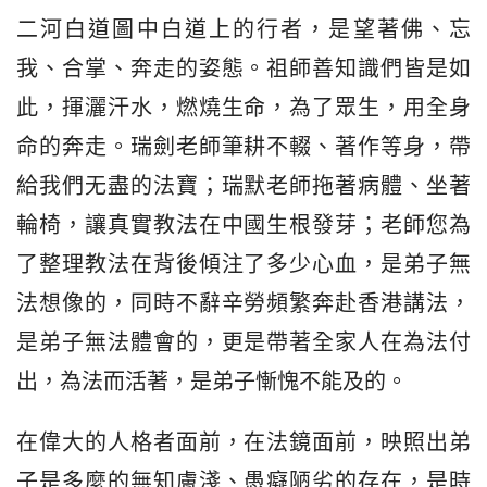
二河白道圖中白道上的行者，是望著佛、忘
我、合掌、奔走的姿態。祖師善知識們皆是如
此，揮灑汗水，燃燒生命，為了眾生，用全身
命的奔走。瑞劍老師筆耕不輟、著作等身，帶
給我們无盡的法寶；瑞默老師拖著病體、坐著
輪椅，讓真實教法在中國生根發芽；老師您為
了整理教法在背後傾注了多少心血，是弟子無
法想像的，同時不辭辛勞頻繁奔赴香港講法，
是弟子無法體會的，更是帶著全家人在為法付
出，為法而活著，是弟子慚愧不能及的。
在偉大的人格者面前，在法鏡面前，映照出弟
子是多麼的無知膚淺、愚癡陋劣的存在，是時