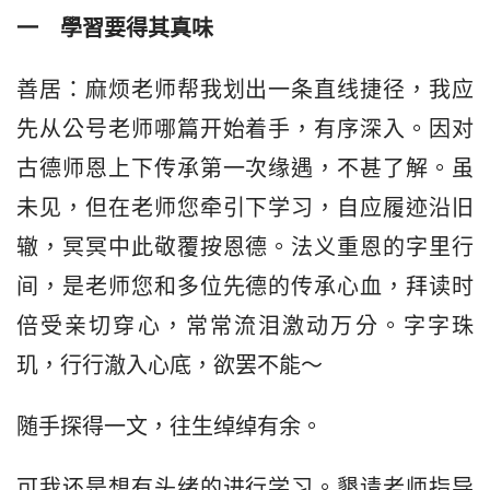
一　學習要得其真味
善居：麻烦老师帮我划出一条直线捷径，我应
先从公号老师哪篇开始着手，有序深入。因对
古德师恩上下传承第一次缘遇，不甚了解。虽
未见，但在老师您牵引下学习，自应履迹沿旧
辙，冥冥中此敬覆按恩德。法义重恩的字里行
间，是老师您和多位先德的传承心血，拜读时
倍受亲切穿心，常常流泪激动万分。字字珠
玑，行行澈入心底，欲罢不能～
随手探得一文，往生绰绰有余。
可我还是想有头绪的进行学习。懇请老师指导