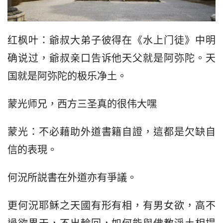
红枫叶：爺叔大弟子彼得在《水上门徒》中明
确说过，爺叔亲口告诉他天父就是阿弥陀。天
国就是阿弥陀的极乐净土。
蒙光师兄，西方三圣真的很伟大嘿
蒙光：不必藉助外道書籍自證，這都是欠缺自
信的表現。
何況所説書在外道亦有爭議。
更何況耶稣之天國有形有相，有男女欲，高不