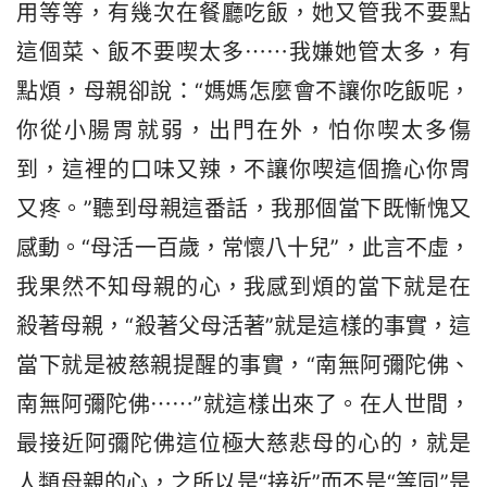
用等等，有幾次在餐廳吃飯，她又管我不要點
這個菜、飯不要喫太多⋯⋯我嫌她管太多，有
點煩，母親卻說：“媽媽怎麼會不讓你吃飯呢，
你從小腸胃就弱，出門在外，怕你喫太多傷
到，這裡的口味又辣，不讓你喫這個擔心你胃
又疼。”聽到母親這番話，我那個當下既慚愧又
感動。“母活一百歲，常懷八十兒”，此言不虛，
我果然不知母親的心，我感到煩的當下就是在
殺著母親，“殺著父母活著”就是這樣的事實，這
當下就是被慈親提醒的事實，“南無阿彌陀佛、
南無阿彌陀佛⋯⋯”就這樣出來了。在人世間，
最接近阿彌陀佛這位極大慈悲母的心的，就是
人類母親的心，之所以是“接近”而不是“等同”是