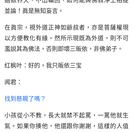
過欲界天，不出輪回，如何能與佛教淨土相提
並論！眞是無知妄言。
在眞宗，視外道正神如爺叔者，亦是菩薩權現
以方便教化有緣。然所示現既為外道，則不可
濫説其為佛法，否則即壞三皈依，非佛弟子。
红枫叶：好的，我只皈依三宝
闻君：
找到慈親了嗎？
小孩從小不教，長大就禁不起罵，一罵他就生
氣。如果你揍他，他還跟你謝謝，這樣的人值