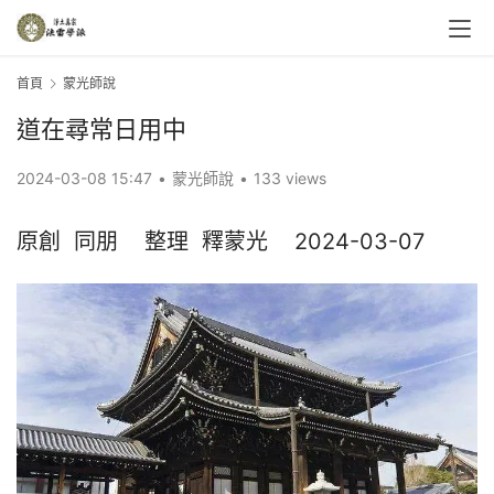
首頁
蒙光師說
道在尋常日用中
2024-03-08 15:47
•
蒙光師說
•
133 views
原創  同朋    整理  釋蒙光    2024-03-07