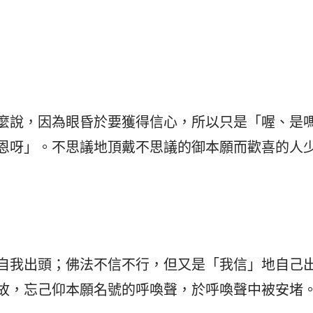
麼說，因為眼昏於要獲得信心，所以只是「喔、是
恩呀」。不思議地頂戴不思議的御本願而歡喜的人
自我出頭；佛法不信不行，但又是「我信」地自己
故，忘己仰本願名號的呼喚聲，於呼喚聲中被安堵