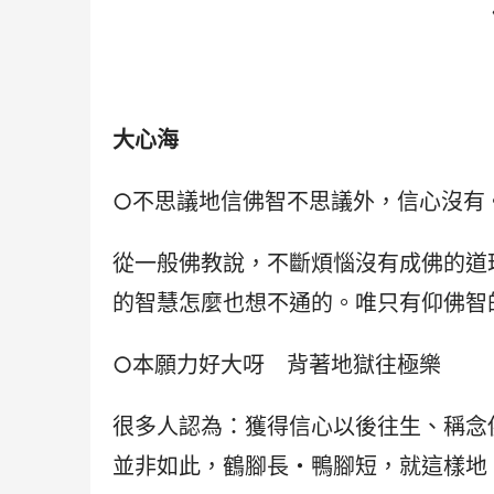
大心海
○不思議地信佛智不思議外，信心沒有
從一般佛教說，不斷煩惱沒有成佛的道
的智慧怎麼也想不通的。唯只有仰佛智
○本願力好大呀　背著地獄往極樂
很多人認為：獲得信心以後往生、稱念
並非如此，鶴腳長・鴨腳短，就這樣地