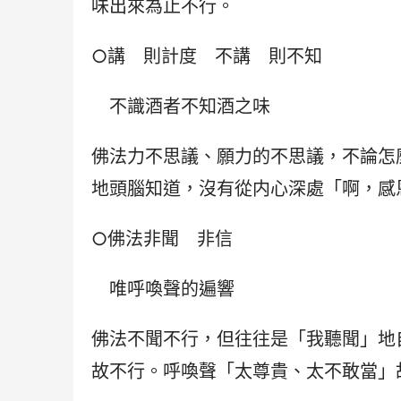
味出來為止不行。
○講　則計度　不講　則不知
　不識酒者不知酒之味
佛法力不思議、願力的不思議，不論怎
地頭腦知道，沒有從内心深處「啊，感
○佛法非聞　非信
　唯呼喚聲的遍響
佛法不聞不行，但往往是「我聽聞」地
故不行。呼喚聲「太尊貴、太不敢當」