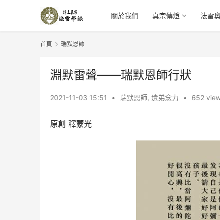
關於我們
真宗傳燈
法雷
首頁
瑞默恩師
淵默雷聲——瑞默恩師行狀
2021-11-03 15:51
•
瑞默恩師
,
遺弟念力
•
652 vie
原創 釋蒙光