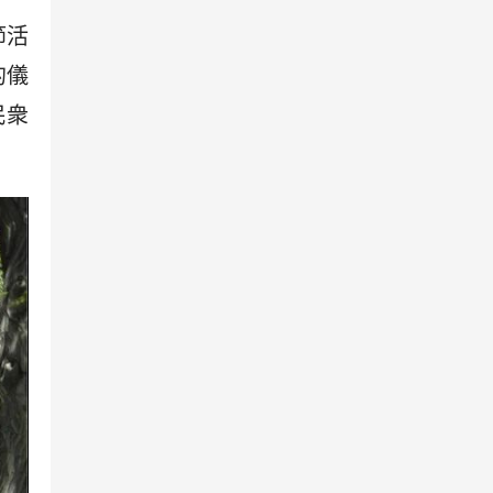
節活
的儀
民衆