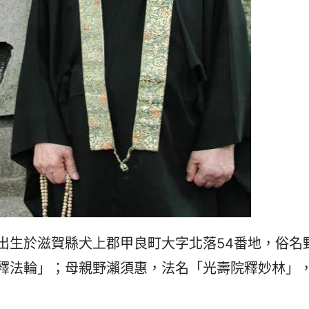
出生於滋賀縣犬上郡甲良町大字北落54番地，俗名
釋法輪」；母親野瀨須惠，法名「光壽院釋妙林」