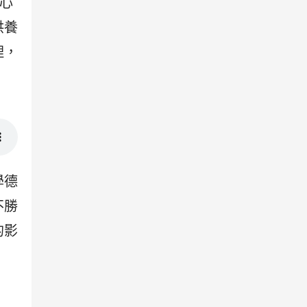
的心
供養
理，
學德
不勝
的影