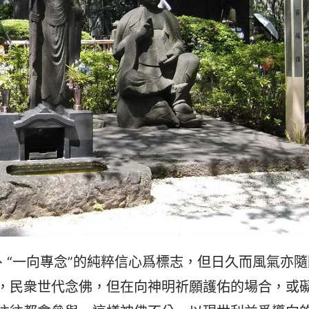
、“一向專念”的純粹信心爲標志，但日久而風氣亦隨
，民衆世代念佛，但在向神明祈願護佑的場合，或