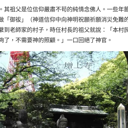
。其祖父是位信仰嚴肅不苟的純情念佛人。一些年
做「御祓」（神道信仰中向神明祝願祈願消災免難
繫到老師家的村子，時任村長的祖父就說：「本村
夠了，不需要神的照顧。」一口回絕了神官。