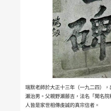
瑞默老師於大正十三年（一九二四），
瀨治男。父親野瀨藤吉，法名「聞名院
人皆是家世相傳虔誠的真宗信者。