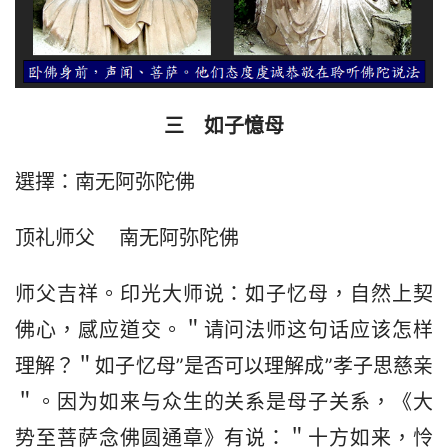
三　如子憶母
選擇：南无阿弥陀佛
顶礼师父    南无阿弥陀佛
师父吉祥。印光大师说：如子忆母，自然上契
佛心，感应道交。＂请问法师这句话应该怎样
理解？＂如子忆母”是否可以理解成”孝子思慈亲
＂。因为如来与众生的关系是母子关系，《大
势至菩萨念佛圆通章》有说：＂十方如来，怜