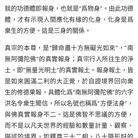
就的功德體即報身，也就是“爲物身”。由此功德
體，才有示現人間應化有緣的化身，化身是爲
衆生的方便。這是三身的關係。
真宗的本尊，是“歸命盡十方無礙光如來”，“南
無阿彌陀佛”的真實報身；真宗行人所往生的淨
土，即“無量光明土”的真實報土。報身報土，皆
是如來圓滿二利的大正覺，於自證境界回向衆
生的修德果報，具體化爲“南無阿彌陀佛”的六字
洪名令衆生聞信，所以名號也稱爲“方便法身”，
與佛真實報身不二。這是佛智不思議的方便，
而不是以凡夫世界的經驗和數量計量、觀察、
描述的境界，如釋尊三十二相、八十隨形好的