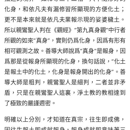
化身，和依凡夫有漏修習所顯現的方便化土；
更不是本來就是依凡夫業報示現的娑婆穢土。
所以親鸞聖人判在《觀經》“第九真身觀”中行者
所觀的如來“真身”，實則仍爲化身，因爲有形有
相可觀測之故。善導大師說爲“真身”是報身，因
爲那是從報身所顯現的化身，換句話說，“化土
是報土中的化土，化身是報身開出的化身”。善
導大師是粗判，親鸞聖人是細判，二者並非矛
盾，只是在親鸞聖人這裏，淨土教的教相達到
了極致的嚴謹週密。
明確以上分別，才知道在真宗，往生即成佛，