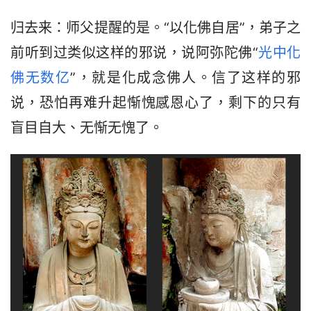
归去来：师父提醒的是。“以化佛自居”，弟子之
前听到过类似这样的邪说，说阿弥陀佛“
光中化
佛无数亿
”，就是化成念佛人。信了这样的邪
说，恐怕再难升起惭愧感恩心了，剩下的只有
盲目自大、无惭无愧了。