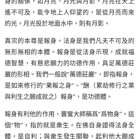
身的關係，如月亮、月光與月影。月亮在天上
遙不可及，能令地上人仰望的，是從月亮而來
的光。月光投於地面水中，則有月影。
真宗的本尊是報身。法身是我們凡夫不可及的
無形無相的本體。報身是從法身示現，成就福
德智慧，有慈悲願力的功德作用，具足萬德莊
嚴的形相。我們一般說“萬德莊嚴”，即指報身，
是如來修行的“果報之身”、“酬（累劫修行之業
與利生之願成就之）報身”，是功德體。
報身有利他的作用，曇鸞大師稱爲“爲物身”，這
個“物”，指的就是衆生。在佛自身證得法身全
體，是自利；與衆生發生關聯，起利他大願成