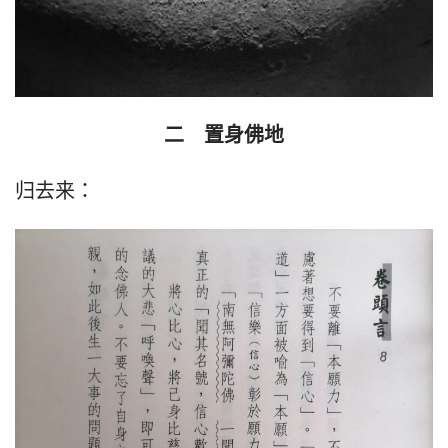
二　置身佛地
归去来：