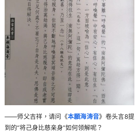
——师父吉祥，请问《
本願海涛音
》卷头言8提
到的“将己身比慈亲身”如何领解呢？