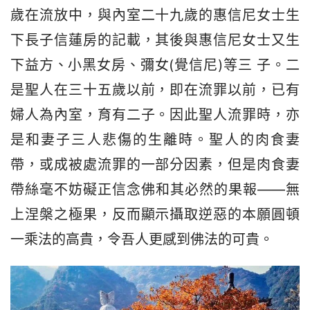
歲在流放中，與內室二十九歲的惠信尼女士生
下長子信蓮房的記載，其後與惠信尼女士又生
下益方、小黑女房、彌女(覺信尼)等三 子。二
是聖人在三十五歲以前，即在流罪以前，已有
婦人為內室，育有二子。因此聖人流罪時，亦
是和妻子三人悲傷的生離時。聖人的肉食妻
帶，或成被處流罪的一部分因素，但是肉食妻
帶絲毫不妨礙正信念佛和其必然的果報——無
上涅槃之極果，反而顯示攝取逆惡的本願圓頓
一乘法的高貴，令吾人更感到佛法的可貴。