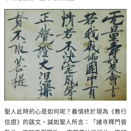
聖人此時的心是如何呢？義憤終於現為《教行
信證》的跋文。誠如聖人所言：「諸寺釋門昏