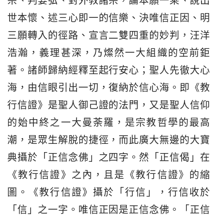
宗、判要弘、對外教諸宗，論本願一乘、說出
世本懷、述三心即一的信樂、決唯信正因、明
三願轉入的徑路、宣言二雙四重的妙判，汪洋
浩瀚，義理甚深，乃燦然一大組織的空前鉅
著。諸師歸納經釋至起行安心；聖人先徹大心
海，由信眼引出一切，復納於信心海。即《教
行信證》是聖人御己證的法門，又是聖人信仰
的始中終之一大曼荼羅，是宗教哲學的最高
潮，是眾生解脫的捷徑，而此廣大無邊的大寶
典攝於「正信念佛」之四字。然「正信偈」在
《教行信證》之內，且是《教行信證》的縮
圖。《教行信證》攝於「行信」，行信收於
「信」之一字。唯信正因是正信念佛。「正信