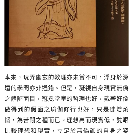
本來，玩弄幽玄的教理亦未嘗不可，浮身於深
遠的學問亦非過錯。但是，凝視自身現實無偽
之醜陋面目，冠冕堂皇的哲理也好，戴著好像
做得到的假面之瑜伽修行也好，只是徒增煩
惱，為苦悶之種而已。理想高而現實低，雙眼
比較理想和現實，立足於無偽飾的自身之姿