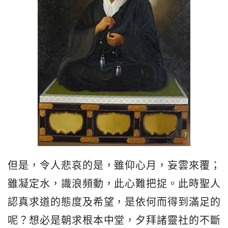
但是，令人悲哀的是，雖仰心月，妄雲來覆；
雖凝定水，識浪頻動，此心難把捉。此時聖人
認真求道的態度及希望，是依何而得到滿足的
呢？想必是朝求根本中堂，夕拜諸靈社的不斷