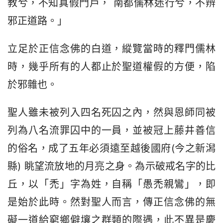
教兮，不知真假門戶， 南都儒林迷行兮，不辨
邪正道路。」
立足於正信念佛的白道，縱覽當時的釋門儒林
時，幾乎所有的人都止於聖道權假的方便，陷
於邪雜也。
聖人雖未被列入四名死囚之內，然與恩師同被
列為八名流罪囚中的一員，並被冠上藤井善信
的俗名，成了五年必須遠至越後國府(今之新潟
縣) 眺望流放地的月亮之身。為示破戒名字的比
丘，以「禿」字為姓，自稱「愚禿親鸞」，即
是始於此時。然對聖人而言，傳正信念佛的無
礙一道給窮鄉僻壤之群類的際遇，此不異是慶