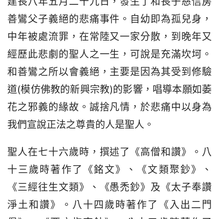
建長八年五月二十九日，發生了和長子慈信房
善鸞父子義絕的悲痛事件。自幼即為孤兒身，
中年被處流罪，在常陸又一家分散，到晚年又
經歷此悲劇的聖人之一生，可說是充滿坎坷。
和善鸞之所以會義絕，主要是因為其受到修驗
道(模仿佛教的新興宗教)的影響，唱導本願如萎
花之邪義的緣故。誠捨凡情，於悲痛中以身為
我們宣說正法之尊貴的人是聖人。
聖人在七十六歲時，撰述了《高僧和讚》。八
十三歲時著作了《銘文》、《文類聚鈔》、
《三經往生文類》、《愚禿鈔》及《太子奉讚
淨土和讚》。八十四歲時著作了《入出二門