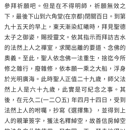
參拜祈願吧。但是在不得明師，祈願無效之
下，最後下山到六角堂(在京都)閉關百日。到第
九十五天的早上，東天漸染紅曦時，拜見聖德
太子之御姿，賜授靈文。依其指示而拜訪吉水
的法然上人之禪室，求聞出離的要道、念佛的
奧義。至此，聖人依念佛一法重生，捨迄今所
修之雜行，廢雜修，依本願一乘之大船，浮身
於光明廣海。此時聖人正值二十九歲，師父法
然上人是六十九歲，此實是可紀念之事。其
後，在元久二(一二〇五) 年四月十四日，受到
法然上人的咐囑，抄寫《選擇集》，並得到上
人的親筆簽字，獲法名釋綽空，故善信房綽空