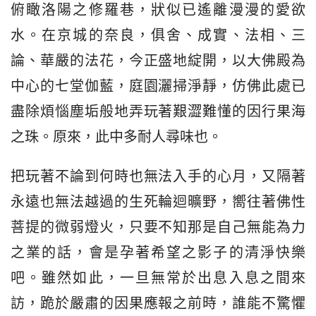
俯瞰洛陽之修羅巷，狀似已遙離漫漫的愛欲
水。在京城的奈良，俱舍、成實、法相、三
論、華嚴的法花，今正盛地綻開，以大佛殿為
中心的七堂伽藍，庭園灑掃淨靜，仿佛此處已
盡除煩惱塵垢般地弄玩著艱澀難懂的因行果海
之珠。原來，此中多耐人尋味也。
把玩著不論到何時也無法入手的心月，又隔著
永遠也無法越過的生死輪迴曠野，嚮往著佛性
菩提的微弱燈火，只要不知那是自己無能為力
之業的話，會是孕著希望之影子的清淨快樂
吧。雖然如此，一旦無常於出息入息之間來
訪，跪於嚴肅的因果應報之前時，誰能不驚懼