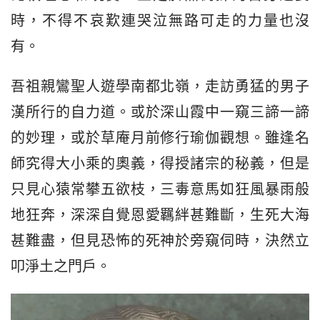
時，不得不哀歎連哭泣無路可走的力量也沒
有。
吾祖親鸞聖人遊學南都北嶺，走訪勇猛的男子
漢所行的自力道。或於深山霞中一窺三諦一諦
的妙理，或於草庵月前修行瑜伽觀想。雖逢名
師究得大小乘的奧義，得授諸宗的秘義，但是
只見心猿常攀五欲枝，三毒意馬如狂風暴雨般
地狂奔，深深自覺恩愛羈絆甚難斷，生死大海
甚難盡，但見恐怖的死神於旁窺伺時，決然立
叩淨土之門戶。