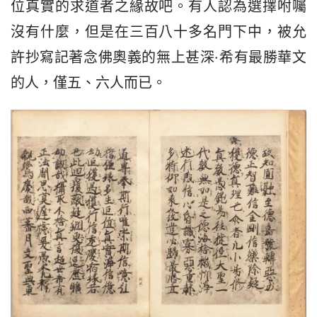
位真實的求道者之緣故吧。有人認為選擇咐囑
沒有什麼，但是在三百八十多名門下中，被允
許抄寫記著念佛奧義的無上甚深·希有最勝華文
的人，僅五、六人而已。