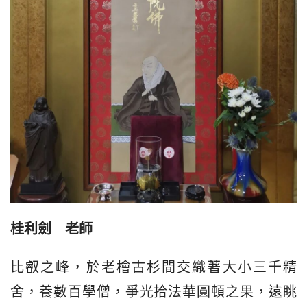
桂利劍　老師
比叡之峰，於老檜古杉間交織著大小三千精
舍，養數百學僧，爭光拾法華圓頓之果，遠眺