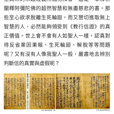
闡釋阿彌陀佛的超然智慧和無盡慈悲的書。那
些至心欲求脫離生死輪廻，而又懇切進取無上
智慧的人，必然能夠領受到《教行信證》的真
正價值。世上會不會有人如聖人一樣，認真對
待反省業因果報、生死輪廻、解脫等等問題
呢？又有沒有人像我聖人一般，嚴肅地去辨別
判斷信的真實與虛假呢？