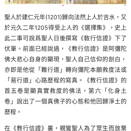
聖人於建仁元年(1201)歸向法然上人於吉水，又
於元久二年1205得受上人的《選擇集》，史上
此二事可說爲聖人日後撰寫《敎行信證》下了
伏筆。前面已經說過，《教行信證》是阿彌陀
佛大悲心自身的顯現，聖人自己信仰的剖白，
亦即是他從「難行道」轉向彌陀本願救度法或
「易行道」心路歷程的寫真。《教行信證》的
首五卷是顯真實救度的佛法，第六「化身土
卷」說出了一個真佛子的心態和他回歸淨土的
歷程。
在《教行信證》裏，親鸞聖人為了眾生而放棄