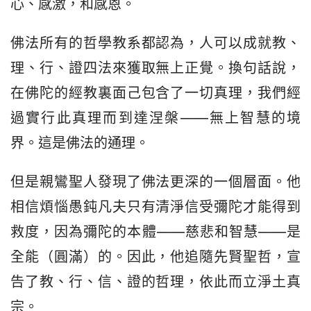
心、感激，和感恩。
佛法所有的哲學教系都認為，人可以成就教、
理、行、證四法來獲取無上正覺。換句話說，
在佛陀的經教裏面己包含了一切真理，我們經
過實行此真理而到達涅槃——無上智慧的境
界。這是佛法的通理。
但是親鸞聖人發現了佛法更深的一個層面。他
相信煩惱愚鈍凡夫只有清淨信受彌陀才能得到
救度，因為彌陀的本體——慈悲和智慧——是
全能（圓滿）的。因此，他追隨先賢聖哲，宣
告了教、行、信、證的哲理，依此而立淨土真
宗。