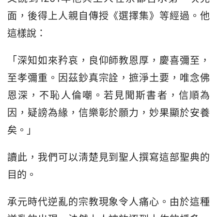
面，後得上人親自傳授《選擇集》等經過。他
這樣說：
「深知如來矜哀，良仰師教恩厚，慶喜彌至，
至孝彌重。因茲鈔真宗詮，摭淨土要，唯念佛
恩深，不恥人倫嘲。若見聞斯書者，信順為
因，疑謗為緣，信樂彰於願力，妙果顯於安養
矣。」
讀此，我們可以淸楚見到聖人撰寫這部聖典的
目的。
承元時代逆亂的宗教現象令人痛心。由於這種