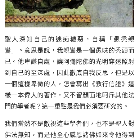
聖人深知自己的迷痴穢惡，自稱「愚秃親
鸞」。意思是說，我親鸞是一個愚昧的秃頭而
已。他卑謙自處，讓阿彌陀佛的光明穿透照射
到自己的至深處，因此徹底自我反思。但是以
一個這樣卑微的人，怎會寫出《教行信證》這
樣一本偉大的著作，又不留顏面地呵斥其他法
門的學者呢？這一重點是我們必須要研究的。
我們當然不是敵視這些學者們，也不是聖人對
佛法無知，而是他全心感恩諸佛如來令他得到