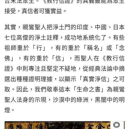
合末法眾生。《教行信證》的真義最能爲眾生
接受，真信者可獲實益。
其實，親鸞聖人把淨土門的印度、中國、日本
七位高僧的淨土註釋，成功地系統化了。有些
祖師重於「行」，有的重於「稱名」或「念
佛」，有的重於「信」，而聖人在《教行信
證》中則專注且堅定不疑地，從經典法論中摘
選出種種證明理據，以顯示「真實淨信」之可
取。因此，我們敬奉這本「生命之書」為親鸞
聖人法身的示現，沙漠中的綠洲，黑闇中的明
燈。