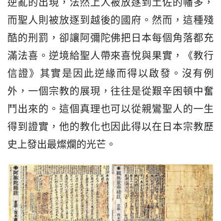
逆亂的出現，法然上人被放逐到土佐的幡多，
而聖人則被放逐到越後的國府。然而，這種殘
酷的刑罰，卻讓阿彌陀佛把日本每個角落都充
滿法喜。逆境給聖人帶來喜悅與果實，《教行
信證》其實是因此逆緣而得以啟發。沒有例
外，一個宗教的展現，往往是從艱辛困頓中奮
鬥出來的。這個真理也可以從親鸞聖人的一生
得到證實，他的教化也因此得以在日本宗教歷
史上發出最燦爛的光芒。