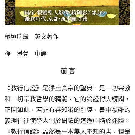
稻垣瑞劔　英文著作
釋　淨覺　中譯
前 言
《教行信證》是淨土真宗的聖典，是一切宗教
和一切宗教哲學的精髓。它的論證博大精闢，
正因如此，若非有善知識的引導，書中複雜的
義理往往使學人們於研讀的道途中陷於迷障。
《教行信證》雖然是一本無人不知的書，但是