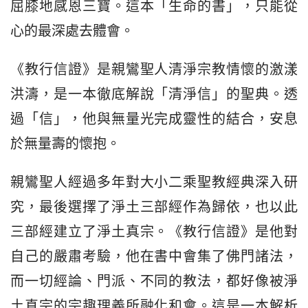
屈膝地感恩三寶。這本「生命的書」，只能從
心的最深處去體會。
《教行信證》是親鸞聖人清淨宗教情懷的激漾
洪濤，是一本徹底解說「清淨信」的聖典。透
過「信」，他與無量光完成靈性的結合，安息
於無量壽的懷抱。
親鸞聖人經過多年對大小二乘聖教經典深入研
究，最後選擇了淨土三部經作為歸依，也以此
三部經建立了淨土真宗。《教行信證》是他對
自己的嚴肅考驗，他在書中會集了佛門諸法，
而一切經論、門派、不同的教法，都好像被淨
土真宗的宗趣理義所融化和會。這是一本解析