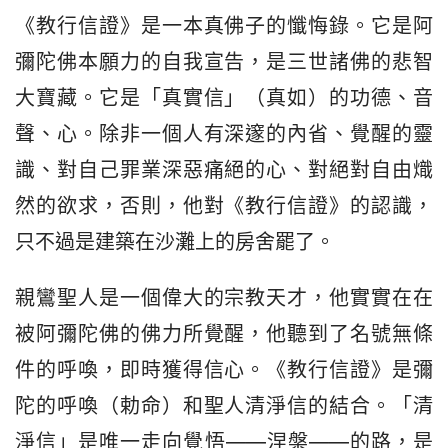
《教行信證》是一本真佛子的懺悔錄。它是阿
彌陀佛本願力的自我宣告，是三世諸佛的悲智
大寶藏。它是「真實信」（真如）的功德、音
聲、心。除非一個人有深邃的內省、覺醒的靈
識、對自己罪業深惡痛絕的心、對絕對自由熾
然的欲求，否則，他對《教行信證》的認識，
只不過是建築在沙灘上的房舍罷了。
親鸞聖人是一個偉大的宗教天才，他實實在在
被阿彌陀佛的佛力所覺醒，他聽到了名號無條
件的呼喚，即時獲得信心。《教行信證》是彌
陀的呼喚（勅命）和聖人清淨信的結合。「清
淨信」是唯一走向覺悟——涅槃——的路，是